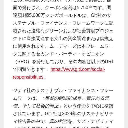
面で発行され、クーポン金利は5.750％です。調
達額1億5,000万シンガポールドルは、Giti社のサ
ステナブル・ファイナンス・フレームワークに記
載された適格なグリーンおよび社会貢献プロジェ
クトに直接関連する支出の資金調達または借換え
に使用されます。ムーディーズは本フレームワー
クに関するセカンド・パーティ・オピニオン
（SPO）を発行しており、その内容は以下のURL
で閲覧できます：
https://www.giti.com/social-
responsibilities
。
ジティ社のサステナブル・ファイナンス・フレー
ムワークは、
「事業の継続的成長、責任ある管
理、そして社会的向上」
という使命を中心に構築
されています。Giti 社は2024年のサステナビリテ
ィ報告書の中で、
真の利益
を、サステナビリティ