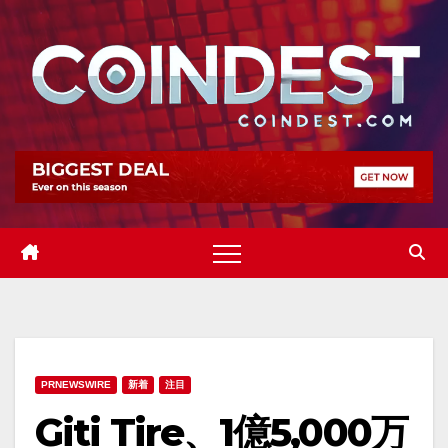
Skip
to
content
PRNEWSWIRE
新着
注目
Giti Tire、1億5,000万