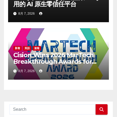
用的 AI 原生零信任平台
8月 7, 2026
新着
英語
速報
Cision Wins 2026 MarTech
Breakthrough Awards for
Social Listening, Press
8月 7, 2026
Release Distribution, and
AEO