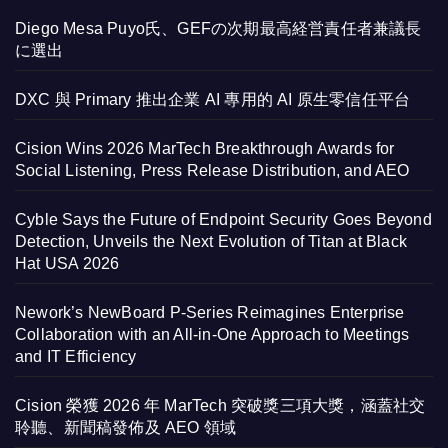
Diego Mesa Puyo氏、GEFの次期最高経営責任者兼議長
に選出
DXC 與 Primary 推出企業 AI 專用的 AI 原生零信任平台
Cision Wins 2026 MarTech Breakthrough Awards for
Social Listening, Press Release Distribution, and AEO
Cyble Says the Future of Endpoint Security Goes Beyond
Detection, Unveils the Next Evolution of Titan at Black
Hat USA 2026
Nework’s NewBoard P-Series Reimagines Enterprise
Collaboration with an All-in-One Approach to Meetings
and IT Efficiency
Cision 榮獲 2026 年 MarTech 突破獎三項大獎，涵蓋社交
聆聽、新聞稿發佈及 AEO 領域