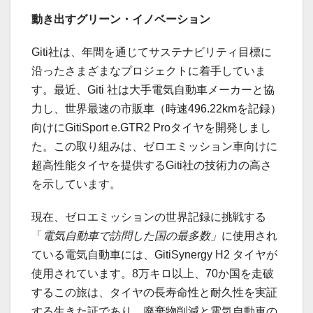
動き出すグリーン・イノベーション
Giti社は、年間を通じてサステナビリティ目標に
沿ったさまざまなプロジェクトに着手していま
す。最近、Giti 社は大手電気自動車メーカーと協
力し、世界最速の市販車（時速496.22kmを記録）
向けにGitiSport e.GTR2 Proタイヤを開発しまし
た。この取り組みは、ゼロエミッション車向けに
超高性能タイヤを提供するGiti社の技術力の高さ
を示しています。
現在、ゼロエミッションの世界記録に挑戦する
「
電気自動車で訪問した国の最多数」
に使用され
ている電気自動車には、GitiSynergy H2 タイヤが
使用されています。8万キロ以上、70か国を走破
するこの旅は、タイヤの長寿命性と耐久性を実証
する生きた証であり、廃棄物削減と電気自動車の