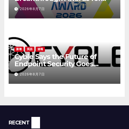
Social Listening, Press
2026年8月7日
Release Distribution, and
AEO
新着
英語
速報
Cyble Says the Future of
Endpoint Security Goes
Beyond Detection, Unveils
2026年8月7日
the Next Evolution of Titan at
Black Hat USA 2026
RECENT