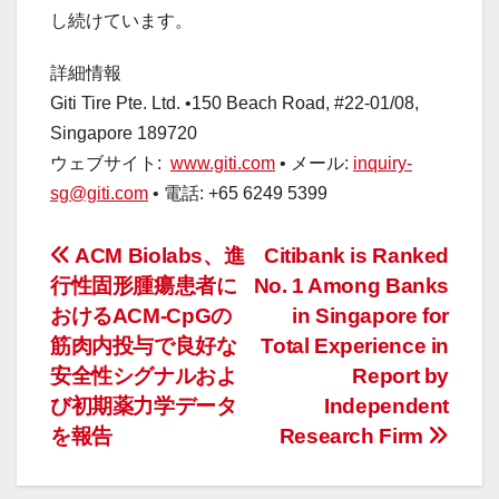
し続けています。
詳細情報
Giti Tire Pte. Ltd. •150 Beach Road, #22-01/08,
Singapore
189720
ウェブサイト:
www.giti.com
• メール:
inquiry-
sg@giti.com
• 電話: +65 6249 5399
投
ACM Biolabs、進
Citibank is Ranked
行性固形腫瘍患者に
No. 1 Among Banks
稿
おけるACM-CpGの
in Singapore for
ナ
筋肉内投与で良好な
Total Experience in
安全性シグナルおよ
Report by
ビ
び初期薬力学データ
Independent
ゲ
を報告
Research Firm
ー