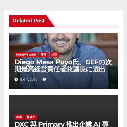
シ
ョ
Related Post
ン
PRNEWSWIRE
新着
注目
Diego Mesa Puyo氏、GEFの次
期最高経営責任者兼議長に選出
8月 7, 2026
新着
繁体字
DXC 與 Primary 推出企業 AI 專