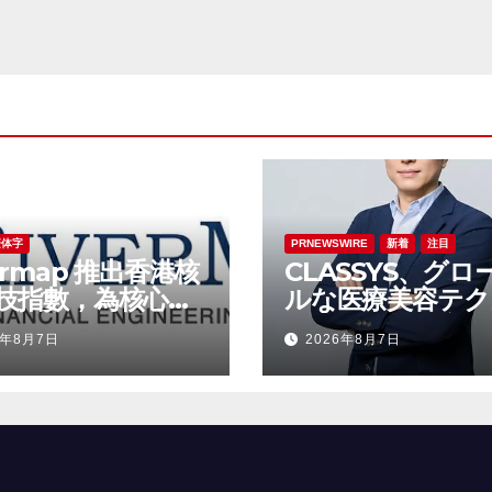
Vunoの元幹部で
Taek-Soo Kim
最高技術責任者
（CTO）に任命
繁体字
PRNEWSWIRE
新着
注目
ermap 推出香港核
CLASSYS、グロ
技指數，為核心科
ルな医療美容テク
塊建立全新基準
ジー企業への変革
6年8月7日
2026年8月7日
速させるべく、
Samsung
Electronicsおよ
Vunoの元幹部で
Taek-Soo Kim
最高技術責任者