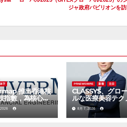
ジャ政府パビリオンを
体字
PRNEWSWIRE
新着
注目
ermap 推出香港核
CLASSYS、グロ
技指數，為核心科
ルな医療美容テク
塊建立全新基準
ジー企業への変革
 2026
8月 7, 2026
速させるべく、
Samsung
Electronicsおよ