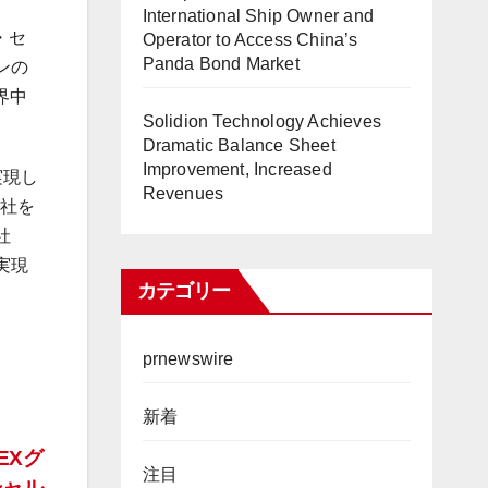
International Ship Owner and
ン・セ
Operator to Access China’s
Panda Bond Market
ンの
界中
Solidion Technology Achieves
Dramatic Balance Sheet
Improvement, Increased
実現し
Revenues
会社を
社
実現
カテゴリー
prnewswire
新着
TEXグ
注目
シャル