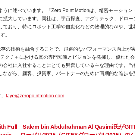
is氏は次のように述べています。「Zero Point Motionは、精密モーショ
に拡大しています。同社は、宇宙探査、アグリテック、ドロー
しており、特にロボット工学や自動化などの物理的なAIや、世
ます。
の既存の技術を融合することで、飛躍的なパフォーマンス向上が
キテクチャにおける真の専門知識とビジョンを発揮し、優れた
の会社に入社することにとても興奮している主な理由です。当
しながら、顧客、投資家、パートナーのために画期的な進歩を
97、
faye@zeropointmotion.com
h Full
Salem bin Abdulrahman Al Qasimi氏がGI
aysia
ローバル2025（GITEXグローバル2025）の