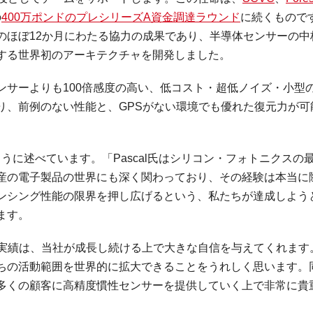
の
400万ポンドのプレシリーズA資金調達ラウンド
に続くもので
のほぼ12か月にわたる協力の成果であり、半導体センサーの中
する世界初のアーキテクチャを開発しました。
ンサーよりも100倍感度の高い、低コスト・超低ノイズ・小型
り、前例のない性能と、GPSがない環境でも優れた復元力が可
うに述べています。「Pascal氏はシリコン・フォトニクスの
生産の電子製品の世界にも深く関わっており、その経験は本当に
ンシング性能の限界を押し広げるという、私たちが達成しよう
ます。
氏の実績は、当社が成長し続ける上で大きな自信を与えてくれます
ちの活動範囲を世界的に拡大できることをうれしく思います。
多くの顧客に高精度慣性センサーを提供していく上で非常に貴