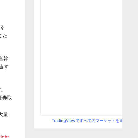
ある
てた
営幹
速す
す。
t証券取
を大量
TradingViewですべてのマーケットを追跡
ight