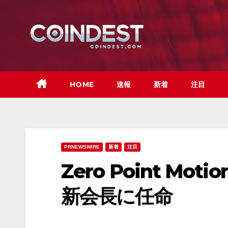
Skip
to
content
HOME
速報
新着
注目
PRNEWSWIRE
新着
注目
Zero Point Moti
新会長に任命