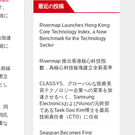
最近の投稿
す。
核に
Rivermap Launches Hong Kong
Core Technology Index, a New
の加速
Benchmark for the Technology
Sector
能に
Rivermap 推出香港核心科技指
數，為核心科技板塊建立全新基準
最前線
際立
CLASSYS、グローバルな医療美
とし
容テクノロジー企業への変革を加
速させるべく、Samsung
ElectronicsおよびVunoの元幹部
。同
であるTaek-Soo Kim博士を最高
同氏
技術責任者（CTO）に任命
重な
Seaspan Becomes First