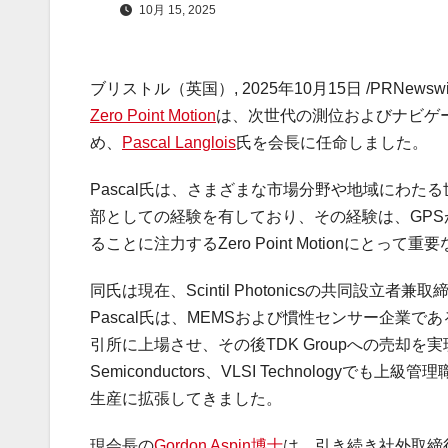
10月 15, 2025
ブリストル（英国）
,
2025年10月15日
/PRNew
Zero Point Motion
は、次世代の測位およびナビゲ
め、
Pascal Langlois
氏を会長に任命しました。
Pascal氏は、さまざまな市場分野や地域にわ
部としての経験を有しており、その経験は、GP
ることに注力するZero Point Motionにとっ
同氏は現在、Scintil Photonicsの共同設立者
Pascal氏は、MEMSおよび慣性センサー企業であるTro
引所に上場させ、その後TDK Groupへの売却を実現しまし
Semiconductors、VLSI Technolo
生産に拡張してきました。
現会長の
Gordon Aspin博士
は、引き続き社外取締