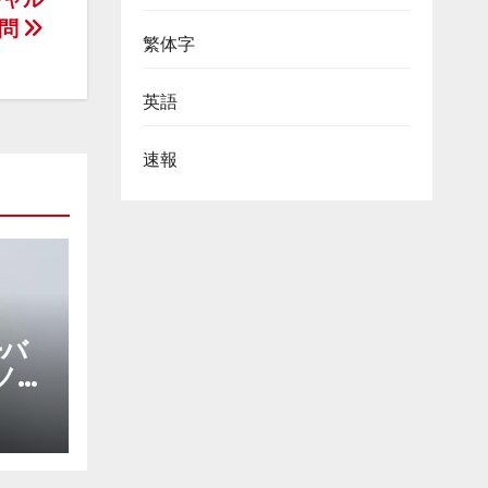
訪問
繁体字
英語
速報
ーバ
ノロ
を加
び