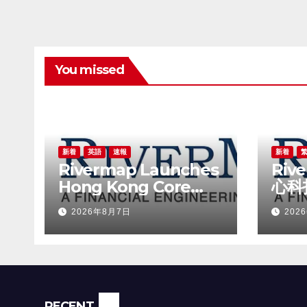
You missed
新着
英語
速報
新着
Rivermap Launches
Riv
Hong Kong Core
心科
Technology Index, a
技板
2026年8月7日
202
New Benchmark for
the Technology
Sector
RECENT