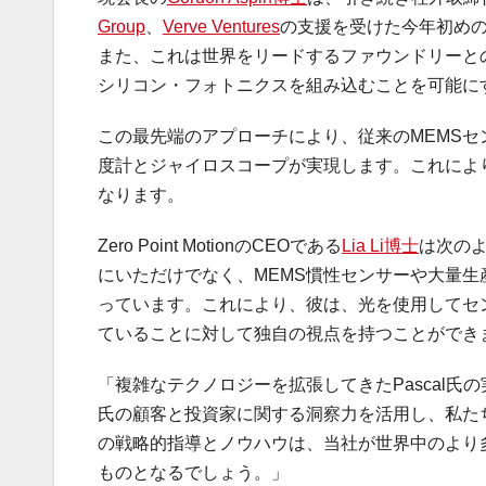
Group
、
Verve Ventures
の支援を受けた今年初め
また、これは世界をリードするファウンドリーと
シリコン・フォトニクスを組み込むことを可能に
この最先端のアプローチにより、従来のMEMSセ
度計とジャイロスコープが実現します。これによ
なります。
Zero Point MotionのCEOである
Lia Li博士
は次のよ
にいただけでなく、MEMS慣性センサーや大量
っています。これにより、彼は、光を使用してセ
ていることに対して独自の視点を持つことができ
「複雑なテクノロジーを拡張してきたPascal
氏の顧客と投資家に関する洞察力を活用し、私た
の戦略的指導とノウハウは、当社が世界中のより
ものとなるでしょう。」