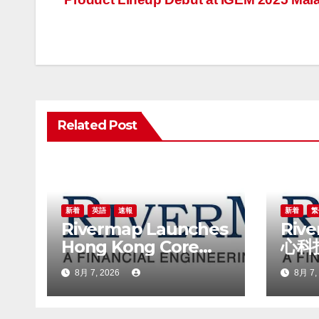
稿
ナ
ビ
ゲ
Related Post
ー
シ
ョ
ン
新着
英語
速報
新着
繁
Rivermap Launches
Riv
Hong Kong Core
心科
Technology Index, a
技板
8月 7, 2026
8月 7,
New Benchmark
for the Technology
Sector