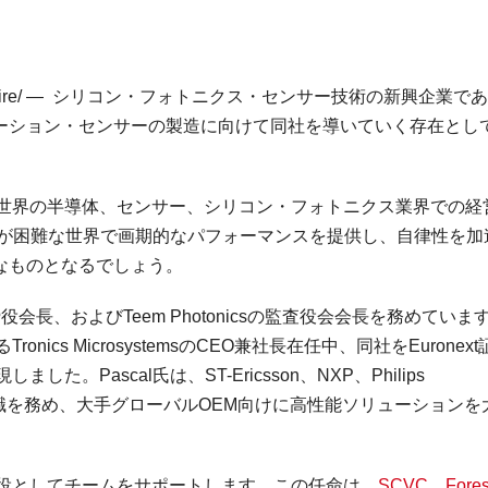
swire/ — シリコン・フォトニクス・センサー技術の新興企業で
ーション・センサーの製造に向けて同社を導いていく存在とし
たる世界の半導体、センサー、シリコン・フォトニクス業界での経
Sが困難な世界で画期的なパフォーマンスを提供し、自律性を加
て重要なものとなるでしょう。
兼取締役会長、およびTeem Photonicsの監査役会会長を務めていま
nics MicrosystemsのCEO兼社長在任中、同社をEuronex
た。Pascal氏は、ST-Ericsson、NXP、Philips
gyでも上級管理職を務め、大手グローバルOEM向けに高性能ソリューション
役としてチームをサポートします。この任命は、
SCVC
、
Fores