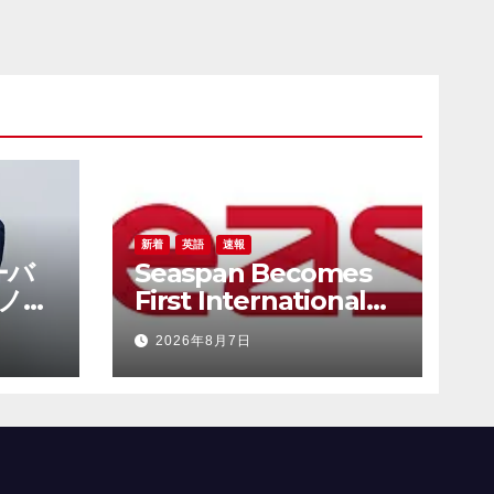
ある
博士を
新着
英語
速報
ーバ
Seaspan Becomes
ノロ
First International
を加
Ship Owner and
2026年8月7日
Operator to Access
China’s Panda Bond
び
Market
ある
博士を