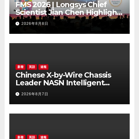
FMS 2026 | Longsys Chief
Scientist Jian Chen Highlights
the Storage Foundry Model
2026年8月8日
for Edge AI
新着
英語
速報
Chinese X-by-Wire Chassis
Leader NASN Intelligent
Tech Lists on Hong Kong
2026年8月7日
Stock Exchange
新着
英語
速報