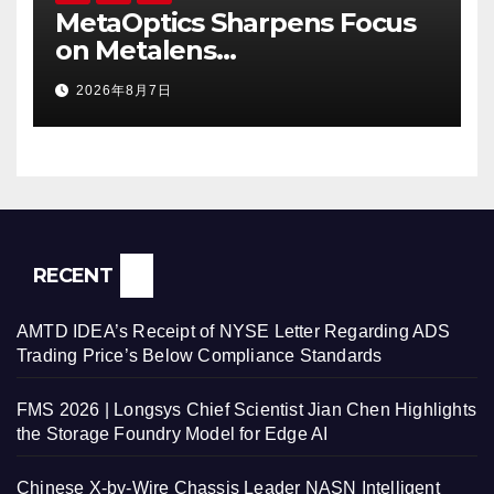
MetaOptics Sharpens Focus
on Metalens
Commercialisation;
2026年8月7日
Withdraws Nasdaq Listing
Application, and Defers U.S.
Dual Listing Plan
RECENT
AMTD IDEA’s Receipt of NYSE Letter Regarding ADS
Trading Price’s Below Compliance Standards
FMS 2026 | Longsys Chief Scientist Jian Chen Highlights
the Storage Foundry Model for Edge AI
Chinese X-by-Wire Chassis Leader NASN Intelligent