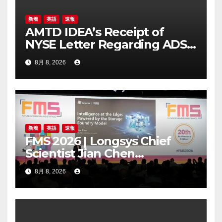
新着
英語
速報
AMTD IDEA’s Receipt of
NYSE Letter Regarding ADS
Trading Price’s Below
8月 8, 2026
Compliance Standards
新着
英語
速報
FMS 2026 | Longsys Chief
Scientist Jian Chen
Highlights the Storage
8月 8, 2026
Foundry Model for Edge AI