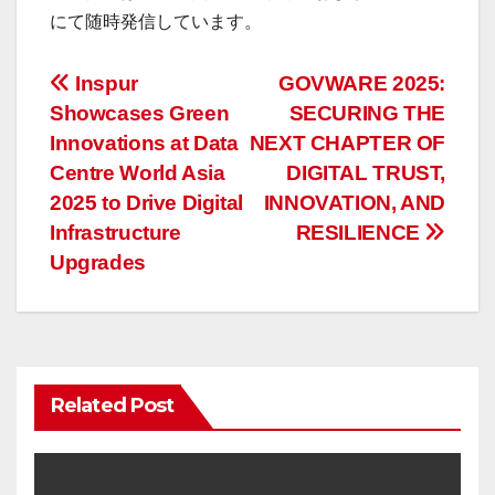
にて随時発信しています。
投
Inspur
GOVWARE 2025:
Showcases Green
SECURING THE
稿
Innovations at Data
NEXT CHAPTER OF
ナ
Centre World Asia
DIGITAL TRUST,
2025 to Drive Digital
INNOVATION, AND
ビ
Infrastructure
RESILIENCE
ゲ
Upgrades
ー
シ
ョ
Related Post
ン