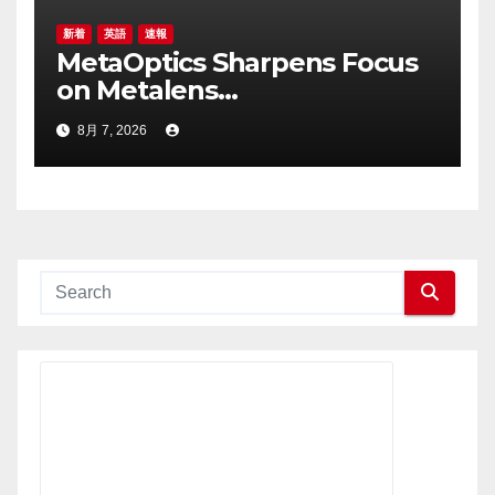
新着
英語
速報
MetaOptics Sharpens Focus
on Metalens
Commercialisation;
8月 7, 2026
Withdraws Nasdaq Listing
Application, and Defers U.S.
Dual Listing Plan