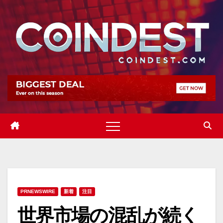
Skip
to
content
PRNEWSWIRE
新着
注目
世界市場の混乱が続く