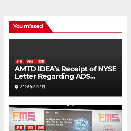
You missed
新着
英語
速報
AMTD IDEA’s Receipt of NYSE
Letter Regarding ADS
Trading Price’s Below
2026年8月8日
Compliance Standards
新着
英語
速報