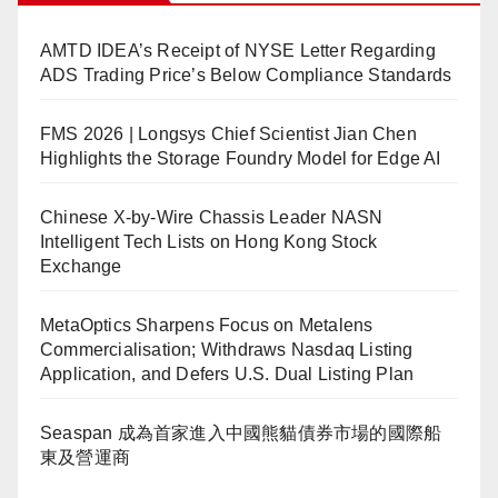
AMTD IDEA’s Receipt of NYSE Letter Regarding
ADS Trading Price’s Below Compliance Standards
FMS 2026 | Longsys Chief Scientist Jian Chen
Highlights the Storage Foundry Model for Edge AI
Chinese X-by-Wire Chassis Leader NASN
Intelligent Tech Lists on Hong Kong Stock
Exchange
MetaOptics Sharpens Focus on Metalens
Commercialisation; Withdraws Nasdaq Listing
Application, and Defers U.S. Dual Listing Plan
Seaspan 成為首家進入中國熊貓債券市場的國際船
東及營運商