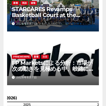
新着
英語
速報
STARCARES Revamps
Basketball Court at the
University of Lagos for Future
2026年8月7日
Healthcare Professionals
PRNEWSWIRE
新着
注目
FP Marketsによる分析：市場が
次の動きを見極める中、岐路に立
つ円
2026年8月7日