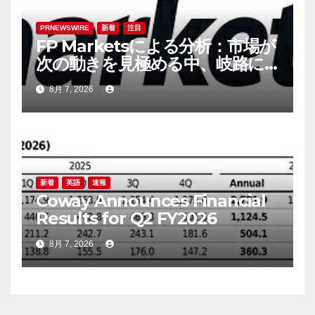
PRNEWSWIRE
新着
注目
FP Marketsによる分析：市場が
次の動きを見極める中、岐路に
立つ円
8月 7, 2026
新着
英語
速報
Coway Announces Financial
Results for Q2 FY2026
8月 7, 2026