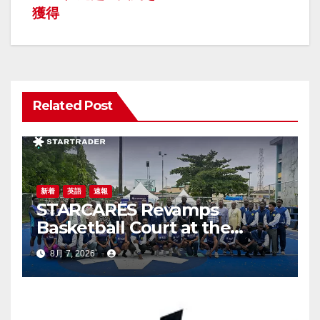
ビ
獲得
ゲ
ー
シ
Related Post
ョ
ン
新着
英語
速報
STARCARES Revamps
Basketball Court at the
University of Lagos for
8月 7, 2026
Future Healthcare
Professionals