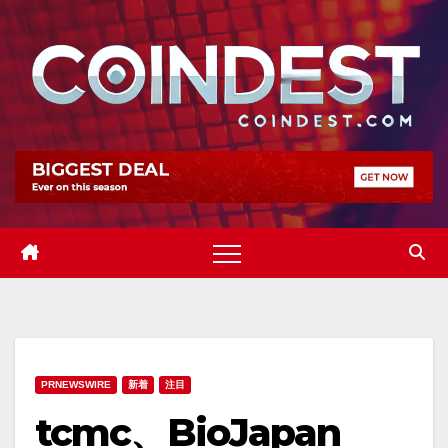
Skip
to
content
PRNEWSWIRE
新着
注目
tcmc、BioJapan