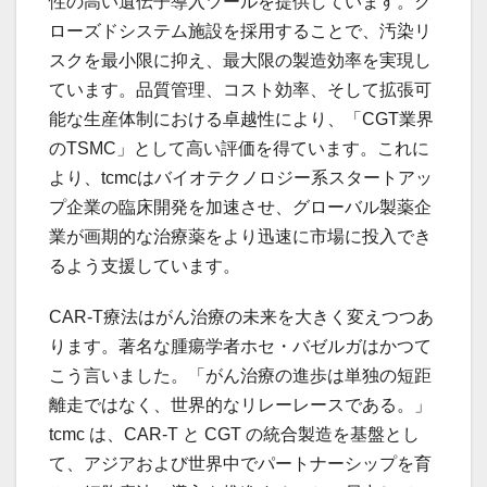
性の高い遺伝子導入ツールを提供しています。ク
ローズドシステム施設を採用することで、汚染リ
スクを最小限に抑え、最大限の製造効率を実現し
ています。品質管理、コスト効率、そして拡張可
能な生産体制における卓越性により、「CGT業界
のTSMC」として高い評価を得ています。これに
より、tcmcはバイオテクノロジー系スタートアッ
プ企業の臨床開発を加速させ、グローバル製薬企
業が画期的な治療薬をより迅速に市場に投入でき
るよう支援しています。
CAR-T療法はがん治療の未来を大きく変えつつあ
ります。著名な腫瘍学者ホセ・バゼルガはかつて
こう言いました。「がん治療の進歩は単独の短距
離走ではなく、世界的なリレーレースである。」
tcmc は、CAR-T と CGT の統合製造を基盤とし
て、アジアおよび世界中でパートナーシップを育