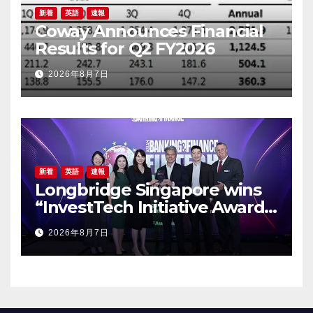
新着
英語
速報
Coway Announces Financial
Results for Q2 FY2026
2026年8月7日
新着
英語
速報
Longbridge Singapore wins
“InvestTech Initiative Award –
Singapore” at the Asian
2026年8月7日
Banking & Finance Fintech
Awards 2026