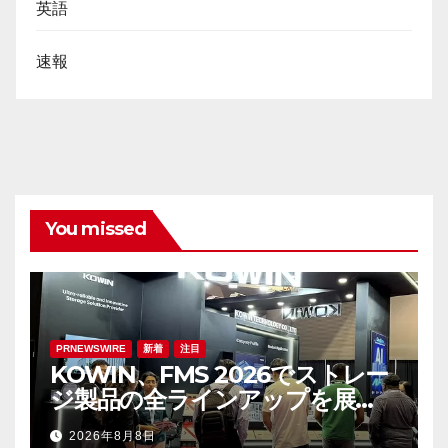
英語
速報
You missed
PRNEWSWIRE
新着
注目
KOWIN、FMS 2026でストレー
ジ製品の全ラインアップを展
示：高性能ストレージ製品がAI分
2026年8月8日