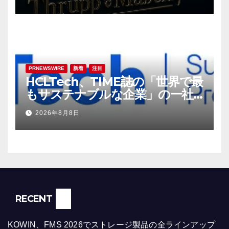
PRNEWSWIRE
新着
注目
HCLTech、TIME誌の「世界で最
もサステナブルな企業」の一社
に選出
2026年8月8日
RECENT
KOWIN、FMS 2026でストレージ製品の全ラインアップ