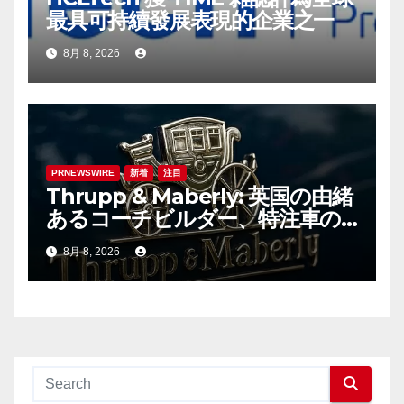
最具可持續發展表現的企業之一
8月 8, 2026
PRNEWSWIRE
新着
注目
Thrupp & Maberly: 英国の由緒
あるコーチビルダー、特注車の
新時代へ
8月 8, 2026