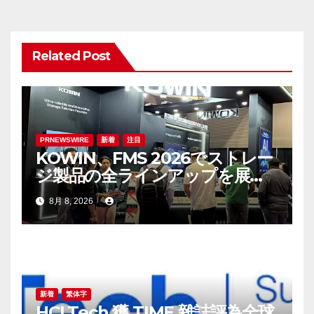
ゲ
ー
Related Post
シ
ョ
ン
PRNEWSWIRE
新着
注目
KOWIN、FMS 2026でストレー
ジ製品の全ラインアップを展
示：高性能ストレージ製品がAI
8月 8, 2026
分野の革新を牽引
新着
繁体字
HCLTech 獲 TIME 雜誌評為全球