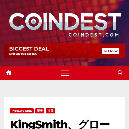
Skip
to
content
PRNEWSWIRE
新着
注目
KingSmith、グロー