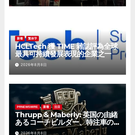
野の革新を牽引
新着
繁体字
HCLTech 獲 TIME 雜誌評為全球
最具可持續發展表現的企業之一
2026年8月8日
PRNEWSWIRE
新着
注目
Thrupp & Maberly: 英国の由緒
あるコーチビルダー、特注車の
新時代へ
2026年8月8日