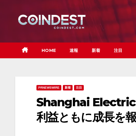
Skip
to
content
HOME
速報
新着
注目
PRNEWSWIRE
新着
注目
Shanghai Elec
利益ともに成長を