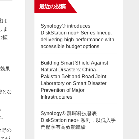
最近の投稿
益は
Synology® introduces
しま
DiskStation neo+ Series lineup,
の拡
delivering high performance with
accessible budget options
Building Smart Shield Against
乗効果
Natural Disasters: China-
Pakistan Belt and Road Joint
Laboratory on Smart Disaster
Prevention of Major
増とな
Infrastructures
。
Synology® 群暉科技發表
た。
DiskStation neo+ 系列，以低入手
門檻享有高效能體驗
分野の
ビスが