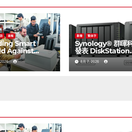
語
速報
新着
繁体字
ding Smart
Synology® 群暉
ld Against
發表 DiskStation
ral Disasters:
neo+ 系列，以低
 2026
8月 7, 2026
a-Pakistan Belt
門檻享有高效能體
Road Joint
ratory on
t Disaster
ention of Major
astructures