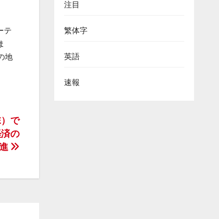
注目
繁体字
ーテ
ま
英語
の地
速報
NE）で
経済の
促進