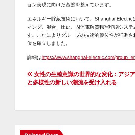
ョン実現に向けた基盤を整えています。
エネルギー貯蔵技術において、Shanghai Ele
ィング、混合、圧延、固体電解質転写印刷システ
す。これによりグループの技術的優位性が強調さ
位を確立しました。
詳細は
https://www.shanghai-electric.com/group_en
投
女性の生殖意識の世界的な変化：アジア
と多様性の新しい潮流を受け入れる
稿
ナ
ビ
ゲ