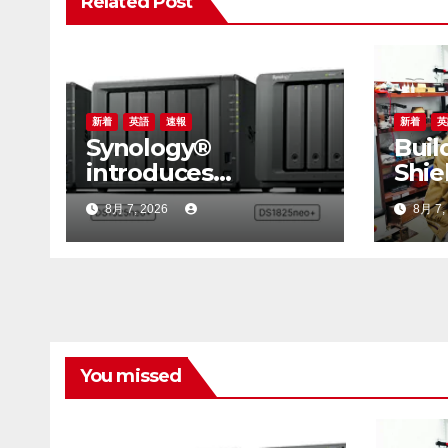
Related Post
ー
シ
ョ
ン
新着
英語
速報
新着
英
Synology®
Buil
introduces
Shie
DiskStation neo+
Natu
8月 7, 2026
8月 7,
Series lineup,
Chin
delivering high
and 
performance with
Labo
accessible budget
Smar
options
Prev
Infr
You missed