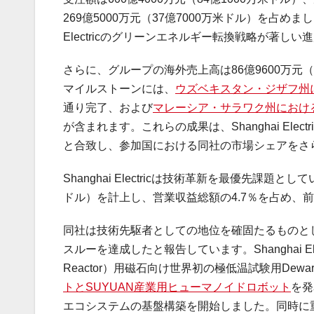
269億5000万元（37億7000万米ドル）を占め
Electricのグリーンエネルギー転換戦略が著し
さらに、グループの海外売上高は86億9600万元（
マイルストーンには、
ウズベキスタン・ジザフ州に
通り完了、および
マレーシア・サラワク州における
が含まれます。これらの成果は、Shanghai Elect
と合致し、参加国における同社の市場シェアをさ
Shanghai Electricは技術革新を最優先課題
ドル）を計上し、営業収益総額の4.7％を占め、前
同社は技術先駆者としての地位を確固たるものと
スルーを達成したと報告しています。Shanghai Electricは7
Reactor）用磁石向け世界初の極低温試験用De
トとSUYUAN産業用ヒューマノイドロボット
を発
エコシステムの基盤構築を開始しました。同時に