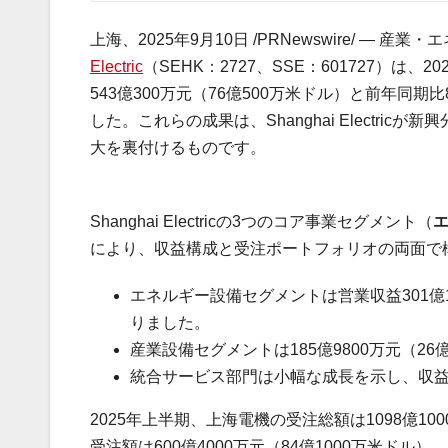
上海、2025年9月10日 /PRNewswire/ —
Electric
（SEHK：2727、SSE：601727）
543億300万元（76億500万米ドル）と前年同
した。これらの成果は、Shanghai Electr
大を裏付けるものです。
Shanghai Electricの3つのコア事業セグメント（
により、収益構成と受注ポートフォリオの両面で
エネルギー設備セグメントは営業収益301億1
りました。
産業設備セグメントは185億9800万元（2
統合サービス部門は小幅な成長を示し、収益は3
2025年上半期、上海電機の受注総額は1098億1
受注額は600億4000万元（84億1000万米ドル