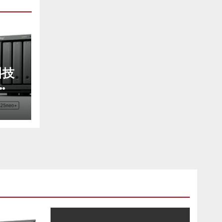
科技
入手
驗