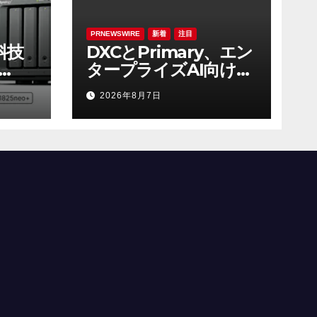
PRNEWSWIRE
新着
注目
暉科技
DXCとPrimary、エン
タープライズAI向けAI
入手
ネイティブ型ゼロトラ
2026年8月7日
驗
スト・プラットフォー
ムを提供開始