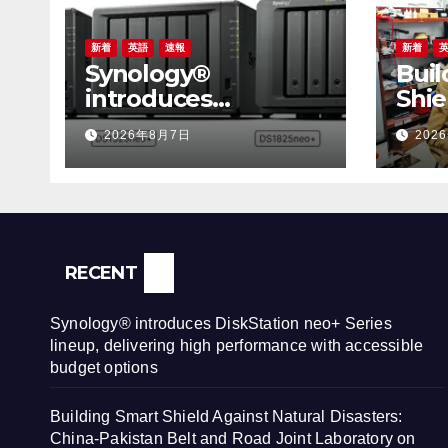
新着
英語
速報
新着
Synology®
Buil
introduces
Shie
DiskStation neo+
Natu
2026年8月7日
202
Series lineup,
Chin
delivering high
and 
performance with
Labo
accessible budget
Smar
options
Prev
Infr
RECENT
Synology® introduces DiskStation neo+ Series
lineup, delivering high performance with accessible
budget options
Building Smart Shield Against Natural Disasters:
China-Pakistan Belt and Road Joint Laboratory on