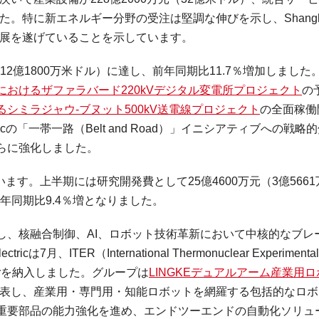
ました。特に新エネルギー分野の受注は堅調な伸びを示し、Shangh
い進展を遂げていることを示しています。
12億1800万米ドル）に達し、前年同期比11.7％増加しました
おけるザファラバード220kVデジタル変電所プロジェクト
の
シミラジャウ-ブヌット500kV送電線プロジェクト
の全面稼働
ricの「一帯一路（Belt and Road）」イニシアティブへの戦略
らに強化しました。
としています。上半期には研究開発費として25億4600万元（3億566
年同期比9.4％増となりました。
し、核融合制御、AI、ロボット技術革新において中核的なブレ
月、ITER（International Thermonuclear Experimental
warを納入しました。グループは
LINGKEデュアルアーム産業用ロ
表し、産業用・専門用・知能ロボットを網羅する包括的なロボ
重要部品の能力強化を進め、エンドツーエンドの自動化ソリュ