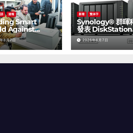
英語
速報
新着
繁体字
ding Smart
Synology® 群
ld Against
發表 DiskStation
ral Disasters:
neo+ 系列，以低
6年8月7日
2026年8月7日
a-Pakistan Belt
門檻享有高效能體
Road Joint
ratory on
t Disaster
ention of Major
astructures