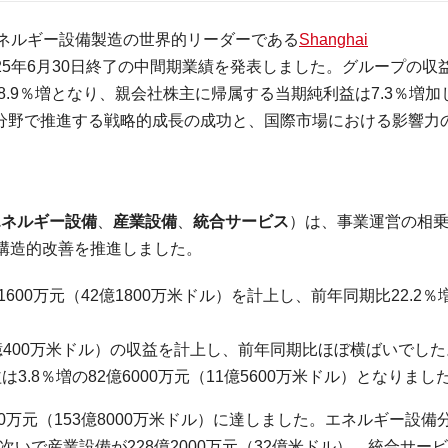
 産業・エネルギー設備製造の世界的リーダーである
Shanghai
は、2025年6月30日終了の中間期業績を発表しました。グループの収
期比8.9％増となり、親会社株主に帰属する当期純利益は7.3％増加
icが新興分野で推進する戦略的成長の成功と、国際市場における影響力
エネルギー設備
、
産業設備
、
統合サービス
）は、事業運営の相
構造的改善を推進しました。
600万元（42億1800万米ドル）を計上し、前年同期比22.2％
6億400万米ドル）の収益を計上し、前年同期比ほぼ横ばいでした
.8％増の82億6000万元（11億5600万米ドル）となりまし
000万元（153億8000万米ドル）に達しました。エネルギー設備
）、次いで産業設備が228億2000万元（32億米ドル）、統合サー