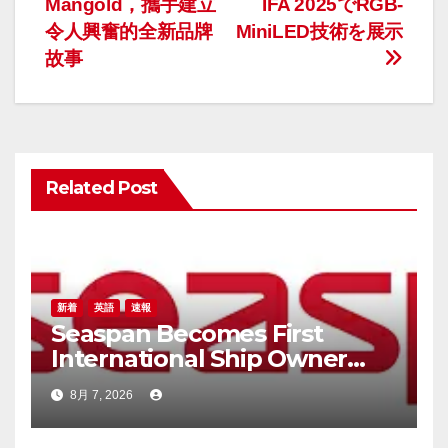
Mangold，攜手建立
IFA 2025でRGB-
ビ
令人興奮的全新品牌
MiniLED技術を展示
ゲ
故事
ー
シ
ョ
Related Post
ン
新着
英語
速報
Seaspan Becomes First
International Ship Owner
and Operator to Access
8月 7, 2026
China’s Panda Bond Market