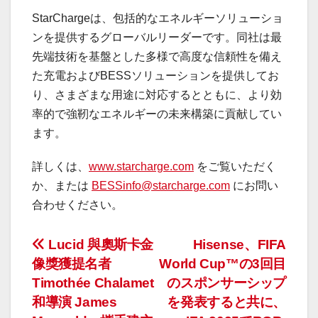
StarChargeは、包括的なエネルギーソリューショ
ンを提供するグローバルリーダーです。同社は最
先端技術を基盤とした多様で高度な信頼性を備え
た充電およびBESSソリューションを提供してお
り、さまざまな用途に対応するとともに、より効
率的で強靭なエネルギーの未来構築に貢献してい
ます。
詳しくは、
www.starcharge.com
をご覧いただく
か、または
BESSinfo@starcharge.com
にお問い
合わせください。
投
Lucid 與奧斯卡金
Hisense、FIFA
像獎獲提名者
World Cup™の3回目
稿
Timothée Chalamet
のスポンサーシップ
ナ
和導演 James
を発表すると共に、