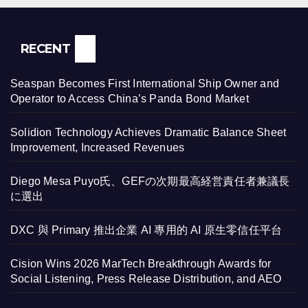
RECENT
Seaspan Becomes First International Ship Owner and
Operator to Access China’s Panda Bond Market
Solidion Technology Achieves Dramatic Balance Sheet
Improvement, Increased Revenues
Diego Mesa Puyo氏、GEFの次期最高経営責任者兼議長
に選出
DXC 與 Primary 推出企業 AI 專用的 AI 原生零信任平台
Cision Wins 2026 MarTech Breakthrough Awards for
Social Listening, Press Release Distribution, and AEO