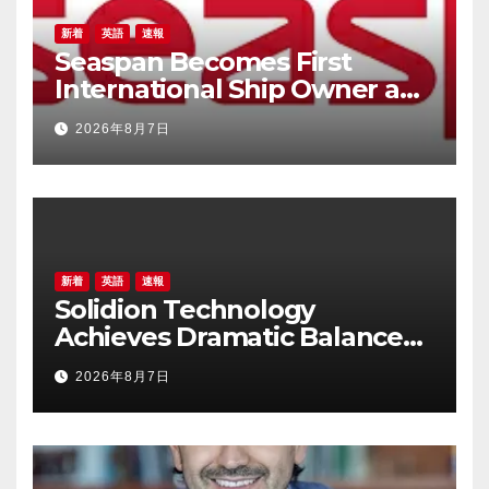
新着
英語
速報
Seaspan Becomes First
International Ship Owner and
Operator to Access China’s
2026年8月7日
Panda Bond Market
新着
英語
速報
Solidion Technology
Achieves Dramatic Balance
Sheet Improvement,
2026年8月7日
Increased Revenues