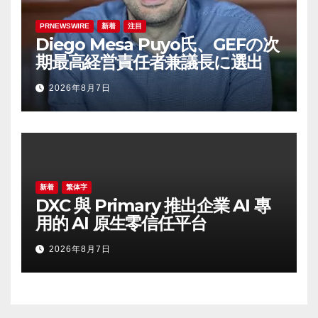
PRNEWSWIRE
新着
注目
Diego Mesa Puyo氏、GEFの次
期最高経営責任者兼議長に選出
2026年8月7日
新着
繁体字
DXC 與 Primary 推出企業 AI 專
用的 AI 原生零信任平台
2026年8月7日