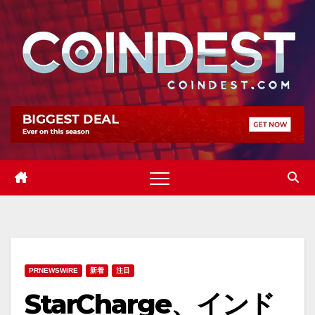
Skip
to
content
PRNEWSWIRE
新着
注目
StarCharge、インド