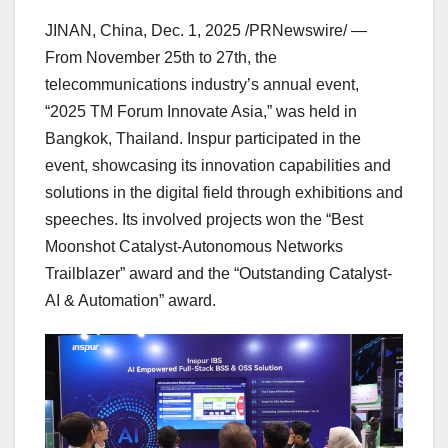
JINAN, China
,
Dec. 1, 2025
/PRNewswire/ —
From
November 25th to 27th
, the
telecommunications industry’s annual event,
“2025 TM Forum Innovate Asia,” was held in
Bangkok, Thailand
. Inspur participated in the
event, showcasing its innovation capabilities and
solutions in the digital field through exhibitions and
speeches. Its involved projects won the “Best
Moonshot Catalyst-Autonomous Networks
Trailblazer” award and the “Outstanding Catalyst-
AI & Automation” award.