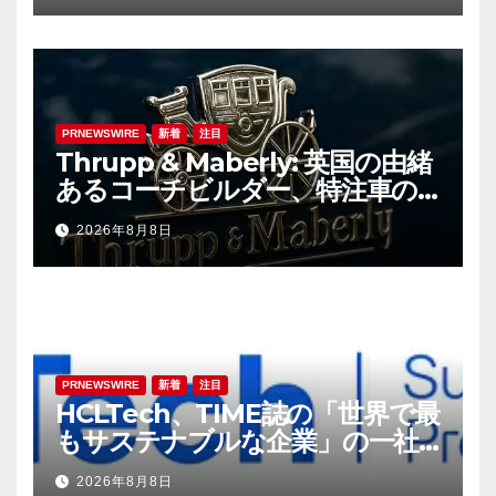
PRNEWSWIRE
新着
注目
Thrupp & Maberly: 英国の由緒
あるコーチビルダー、特注車の
新時代へ
2026年8月8日
PRNEWSWIRE
新着
注目
HCLTech、TIME誌の「世界で最
もサステナブルな企業」の一社
に選出
2026年8月8日