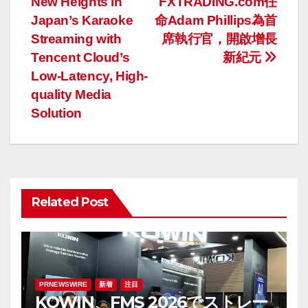
New Heights in
FXTRADING.com任
稿
Japan’s Karaoke
命Adam Phillips為首
ナ
Streaming with
席執行官，開啟增長
Tencent Cloud’s
新紀元
ビ
Low-Latency, High-
ゲ
quality Media
Solution
ー
シ
ョ
Related Post
ン
PRNEWSWIRE
新着
注目
KOWIN、FMS 2026でストレー