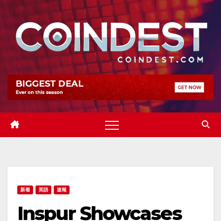
Skip
to
content
新着
英語
速報
Inspur Showcases