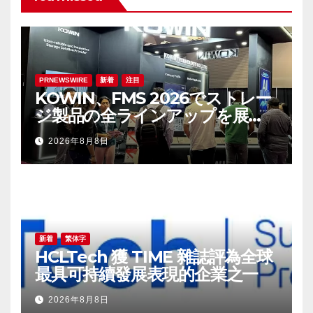
PRNEWSWIRE
新着
注目
KOWIN、FMS 2026でストレー
ジ製品の全ラインアップを展
示：高性能ストレージ製品がAI分
2026年8月8日
野の革新を牽引
新着
繁体字
HCLTech 獲 TIME 雜誌評為全球
最具可持續發展表現的企業之一
2026年8月8日