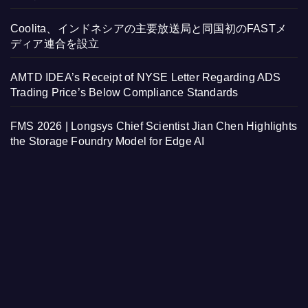
Coolita、インドネシアの主要放送局と同国初のFASTメ
ディア連合を設立
AMTD IDEA’s Receipt of NYSE Letter Regarding ADS
Trading Price’s Below Compliance Standards
FMS 2026 | Longsys Chief Scientist Jian Chen Highlights
the Storage Foundry Model for Edge AI