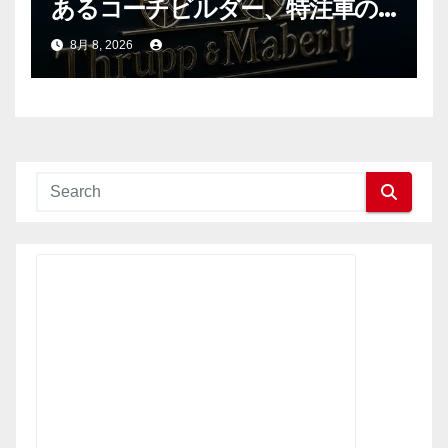
あるコーチビルダー、特注車の
新時代へ
8月 8, 2026