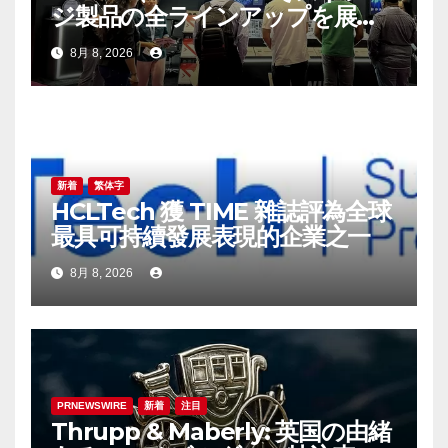
ジ製品の全ラインアップを展
示：高性能ストレージ製品がAI
8月 8, 2026
分野の革新を牽引
新着
繁体字
HCLTech 獲 TIME 雜誌評為全球
最具可持續發展表現的企業之一
8月 8, 2026
PRNEWSWIRE
新着
注目
Thrupp & Maberly: 英国の由緒