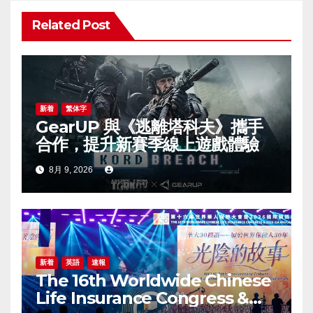
ン
Related Post
新着
繁体字
GearUP 與《逃離塔科夫》攜手
合作，提升新賽季線上遊戲體驗
8月 9, 2026
新着
英語
速報
The 16th Worldwide Chinese
Life Insurance Congress &