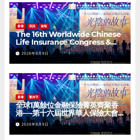
新着
英語
速報
The 16th Worldwide Chinese
Life Insurance Congress &
2026 International Dragon
2026年8月9日
Award (IDA) Annual
Conference Grandly Held
新着
繁体字
全球1萬餘位金融保險菁英齊聚香
港—-第十六屆世界華人保險大會
暨2026國際龍獎IDA年會盛大舉
2026年8月9日
辦