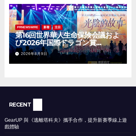
PRNEWSWIRE
新着
注目
第16回世界華人生命保険会議およ
び2026年国際ドラゴン賞
（IDA）年次会議が盛大に開催
2026年8月9日
RECENT
GearUP 與《逃離塔科夫》攜手合作，提升新賽季線上遊
戲體驗