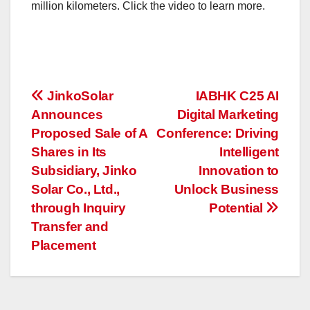
million kilometers. Click the video to learn more.
投
JinkoSolar
IABHK C25 AI
Announces
Digital Marketing
稿
Proposed Sale of A
Conference: Driving
ナ
Shares in Its
Intelligent
Subsidiary, Jinko
Innovation to
ビ
Solar Co., Ltd.,
Unlock Business
ゲ
through Inquiry
Potential
Transfer and
ー
Placement
シ
ョ