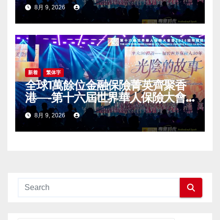
2026 International Dragon
8月 9, 2026
Award (IDA) Annual
Conference Grandly Held
新着
繁体字
全球1萬餘位金融保險菁英齊聚香
港—-第十六屆世界華人保險大會
暨2026國際龍獎IDA年會盛大舉
8月 9, 2026
辦