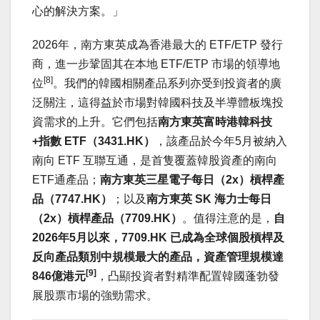
心的解決方案。」
2026年，南方東英成為香港最大的 ETF/ETP 發行
商，進一步鞏固其在本地 ETF/ETP 市場的領導地
[8]
位
。我們的韓國相關產品系列亦受到投資者的廣
泛關注，這得益於市場對韓國科技及半導體板塊投
資需求的上升。它們包括
南方東英富時港韓科技
+
指數
ETF
（
3431.HK
）
，該產品於今年5月被納入
南向 ETF 互聯互通，是首隻覆蓋韓股資產的南向
ETF通產品；
南方東英三星電子每日（
2x
）槓桿產
品（
7747.HK
）
；以及
南方東英
SK
海力士每日
（
2x
）槓桿產品（
7709.HK
）
。值得注意的是，
自
2026
年
5
月以來，
7709.HK
已成為全球個股槓桿及
反向產品類別中規模最大的產品，資產管理規模達
[9]
846
億港元
，凸顯投資者對精準配置韓國蓬勃發
展股票市場的強勁需求。