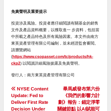
免責聲明及重要提示
投資涉及風險。投資者應仔細閲讀有關基金的銷售
文件及產品資料概要，以獲取進一 步資料，包括當
中所載之產品特色及所有風險因素。本文件由南方
東英資產管理有限公司編制，並未經證監會審閲。
請瀏覽網站
(
https://www.csopasset.com/tc/products/hk-
ckp2
) 以閲讀詳細風險披露及免責聲明。
發行人：南方東英資產管理有限公司
投
NYSE Content
畢馬威發布第六份
Update: Fed to
《我們的影響力計
稿
Deliver First Rate
劃》報告：錨定淨零
ナ
Decision Under
關鍵節點 以AI賦能可