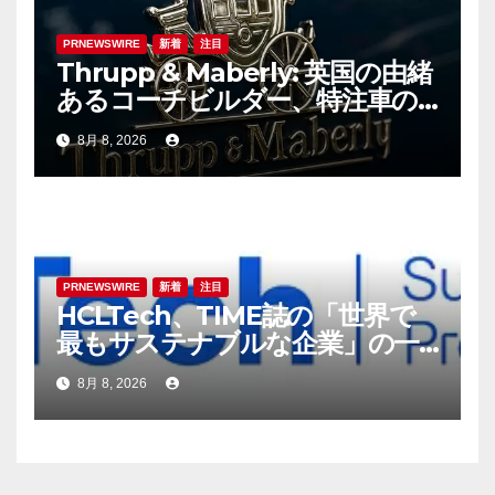
PRNEWSWIRE
新着
注目
Thrupp & Maberly: 英国の由緒
あるコーチビルダー、特注車の
新時代へ
8月 8, 2026
PRNEWSWIRE
新着
注目
HCLTech、TIME誌の「世界で
最もサステナブルな企業」の一
社に選出
8月 8, 2026