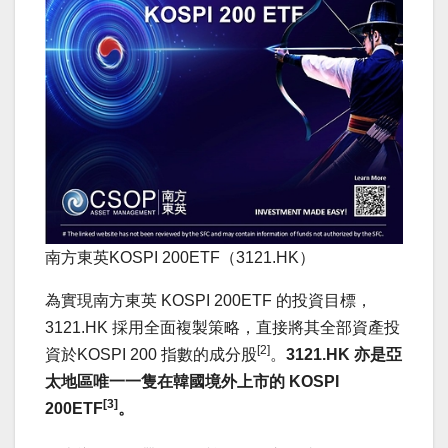
南方東英KOSPI 200ETF（3121.HK）
為實現南方東英 KOSPI 200ETF 的投資目標，
3121.HK 採用全面複製策略，直接將其全部資產投
[2]
資於KOSPI 200 指數的成分股
。
3121.HK
亦是亞
太地區唯一一隻在韓國境外上市的
KOSPI
[3]
200ETF
。