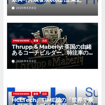
2026年8月8日
PRNEWSWIRE
新着
注目
Thrupp & Maberly: 英国の由緒
あるコーチビルダー、特注車の
新時代へ
2026年8月8日
PRNEWSWIRE
新着
注目
HCLTech、TIME誌の「世界で最