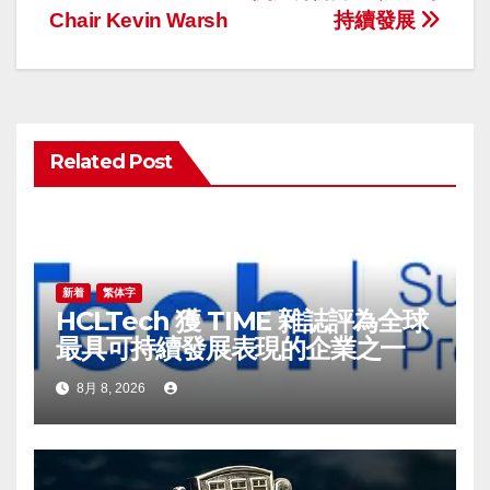
Chair Kevin Warsh
持續發展
ビ
ゲ
ー
Related Post
シ
ョ
ン
新着
繁体字
HCLTech 獲 TIME 雜誌評為全球
最具可持續發展表現的企業之一
8月 8, 2026