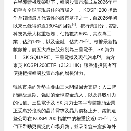
在半導體板塊帶動下，韓國股票市場成為2026年年
初至今全球表現最佳的市場之一。KOSPI 200 指數
作為韓國最具代表性的股市基準之一，自2026年初
[4]
以來已錄得超過130%的回報
。按行業劃分，資訊
科技為最大權重板塊，佔指數約66%，其次為工
[5]
業，佔約13%，以及金融，佔約7%
。根據最新指
數數據，前五大成份股分別為三星電子、SK 海力
[5]
士、SK SQUARE、三星電機及現代汽車
。南方
東英 KOSPI 200ETF（3121.HK）讓香港投資者可
便捷把握韓國股票市場的增長潛力。
韓國市場的升勢主要由三大關鍵因素支撐：人工智
能超級週期、強勁的全球資金流入，以及具吸引力
的估值。三星電子及 SK 海力士等半導體龍頭企業
正受惠於強勁的晶片需求及晶片價格上升。鑑於這
[5]
些公司在 KOSPI 200 指數中的權重接近60%
，它
們正帶動更廣泛的市場升勢，並吸引愈來愈多海外