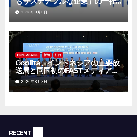
もサステナブルな企業」の一社
に選出
2026年8月8日
PRNEWSWIRE
新着
注目
Coolita、インドネシアの主要放
送局と同国初のFASTメディア連
合を設立
2026年8月8日
RECENT