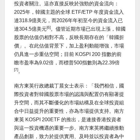
投資者關注。這亦直接反映於強勁的資金流向：
2025年，韓國主題的全球 ETF/ETP 年度資金流入
達318.9億美元，而2026年年初至今的資金流入已
[6]
達304.5億美元
。儘管近期市場已出現上漲，韓國
股票的估值仍相對不高，反映長期存在的「韓國折
價」。在此估值背景下，加上盈利動能增強，市場
仍具進一步重估空間；目前 KOSPI 200 指數的前
瞻市盈率為9.02倍，而標普500指數則為22.39倍
[7]
。
南方東英行政總裁丁晨女士表示：「我們相信，國
際投資者對韓國股票市場的認識與配置仍有顯著提
升空間，而其不斷優化的市場結構及在全球投資組
合中日益提升的重要性，亦為市場提供支持。南方
東英 KOSPI 200ETF 的推出，是連接香港投資者
與這一投資機遇的重要一步。南方東英將繼續
推動
產品創新
，致力於提供實用、及時並以投資者為中