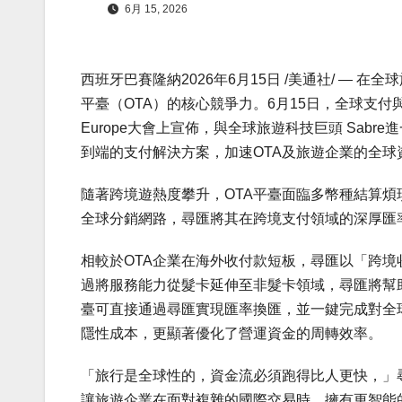
6月 15, 2026
西班牙巴賽隆納
2026年6月15日
/美通社/ — 在
平臺（OTA）的核心競爭力。6月15日，全球支付與財
Europe大會上宣佈，與全球旅遊科技巨頭 Sa
到端的支付解決方案，加速OTA及旅遊企業的全球
隨著跨境遊熱度攀升，OTA平臺面臨多幣種結算煩
全球分銷網路，尋匯將其在跨境支付領域的深厚匯
相較於OTA企業在海外收付款短板，尋匯以「跨
過將服務能力從髮卡延伸至非髮卡領域，尋匯將幫助
臺可直接通過尋匯實現匯率換匯，並一鍵完成對全
隱性成本，更顯著優化了營運資金的周轉效率。
「旅行是全球性的，資金流必須跑得比人更快，」尋匯聯
讓旅遊企業在面對複雜的國際交易時，擁有更智能