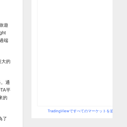
旅遊
ht
通過端
龐大的
路。通
TA平
來的
TradingViewですべてのマーケットを追跡
為了