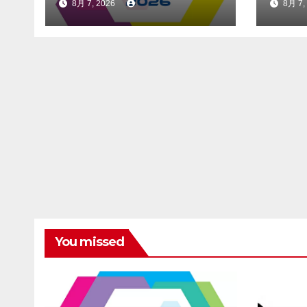
8月 7, 2026
8月 7,
Awards for Social
Beyo
Listening, Press
Unve
Release
Evol
Distribution, and
Blac
AEO
You missed