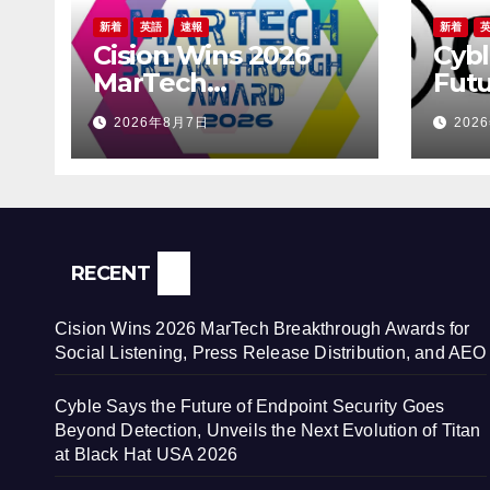
新着
英語
速報
新着
Cision Wins 2026
Cybl
MarTech
Futu
Breakthrough
Secu
2026年8月7日
202
Awards for Social
Beyo
Listening, Press
Unve
Release
Evol
Distribution, and
Blac
AEO
RECENT
Cision Wins 2026 MarTech Breakthrough Awards for
Social Listening, Press Release Distribution, and AEO
Cyble Says the Future of Endpoint Security Goes
Beyond Detection, Unveils the Next Evolution of Titan
at Black Hat USA 2026