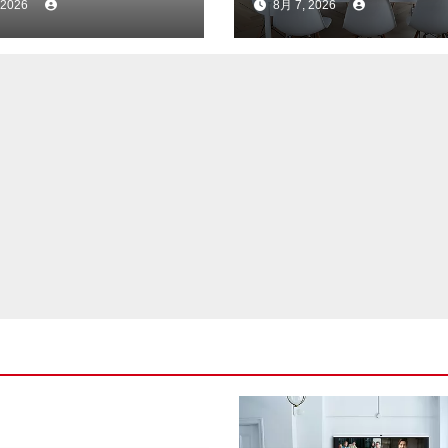
 2026
8月 7, 2026
nd Detection,
Enterprise
ils the Next
Collaboration wi
ution of Titan at
an All-in-One
k Hat USA 2026
Approach to
Meetings and IT
Efficiency