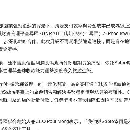
全球旅遊業強勁復蘇的背景下，跨境支付效率與資金成本已成為線上
資管理平臺尋匯SUNRATE（以下簡稱：尋匯）在Phocuswrig
bre進一步深化戰略合作。此次升級不再局限於通道連接，而是旨在
資金流轉。
瑣、匯率波動侵蝕利潤及供應商付款週期長的痛點。依託Sabre
率管理與全球收款能力優勢深度嵌入旅遊生態。
境收付+多幣種管理」的一體化閉環，為企業打通全球資金流轉通
Sabre平臺上的旅遊銷售商解決多幣種定價與結算的複雜性。O
球航司及酒店的批量付款，無縫銜接不僅大幅降低因匯率波動帶
合創始人兼CEO Paul Meng表示，「我們與Sabre協同是
的資金管理工具。」