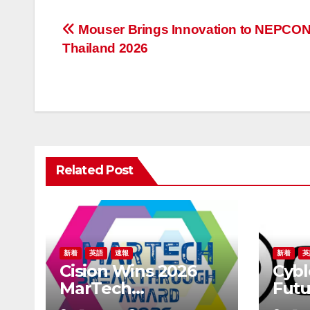
投
Mouser Brings Innovation to NEPCO
Thailand 2026
稿
ナ
ビ
ゲ
Related Post
ー
シ
ョ
ン
新着
英語
速報
新着
英
Cision Wins 2026
Cybl
MarTech
Futu
Breakthrough
Secu