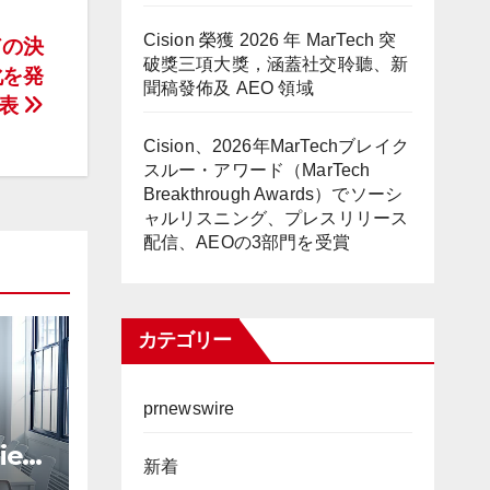
Cision 榮獲 2026 年 MarTech 突
ドの決
破獎三項大獎，涵蓋社交聆聽、新
化を発
聞稿發佈及 AEO 領域
表
Cision、2026年MarTechブレイク
スルー・アワード（MarTech
Breakthrough Awards）でソーシ
ャルリスニング、プレスリリース
配信、AEOの3部門を受賞
カテゴリー
prnewswire
ies
新着