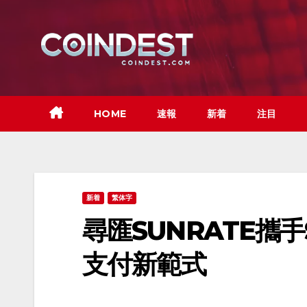
Skip
to
content
HOME
速報
新着
注目
新着
繁体字
尋匯SUNRATE攜手
支付新範式