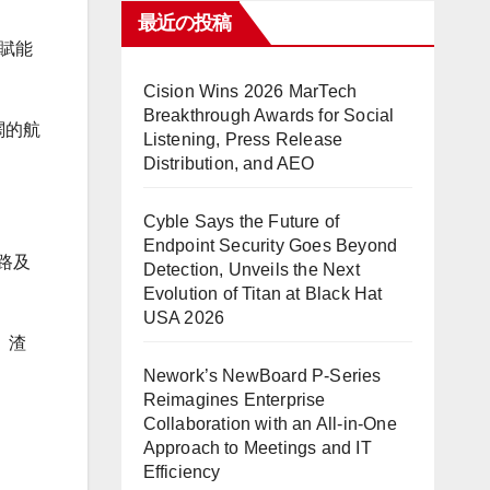
最近の投稿
將賦能
Cision Wins 2026 MarTech
Breakthrough Awards for Social
闊的航
Listening, Press Release
Distribution, and AEO
Cyble Says the Future of
Endpoint Security Goes Beyond
路及
Detection, Unveils the Next
Evolution of Titan at Black Hat
USA 2026
、渣
Nework’s NewBoard P-Series
Reimagines Enterprise
Collaboration with an All-in-One
Approach to Meetings and IT
Efficiency