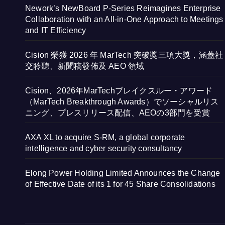
Nework’s NewBoard P-Series Reimagines Enterprise
Collaboration with an All-in-One Approach to Meetings
and IT Efficiency
Cision 榮獲 2026 年 MarTech 突破獎三項大獎，涵蓋社
交聆聽、新聞稿發佈及 AEO 領域
Cision、2026年MarTechブレイクスルー・アワード
（MarTech Breakthrough Awards）でソーシャルリス
ニング、プレスリリース配信、AEOの3部門を受賞
AXA XL to acquire S-RM, a global corporate
intelligence and cyber security consultancy
Elong Power Holding Limited Announces the Change
of Effective Date of its 1 for 45 Share Consolidations