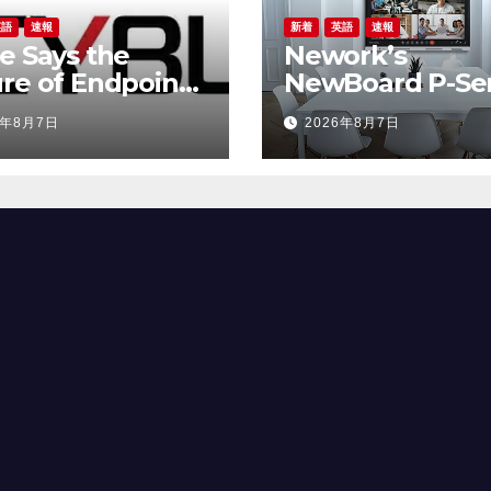
英語
速報
新着
英語
速報
e Says the
Nework’s
re of Endpoint
NewBoard P-Ser
rity Goes
Reimagines
6年8月7日
2026年8月7日
nd Detection,
Enterprise
ils the Next
Collaboration w
ution of Titan at
an All-in-One
k Hat USA 2026
Approach to
Meetings and I
Efficiency