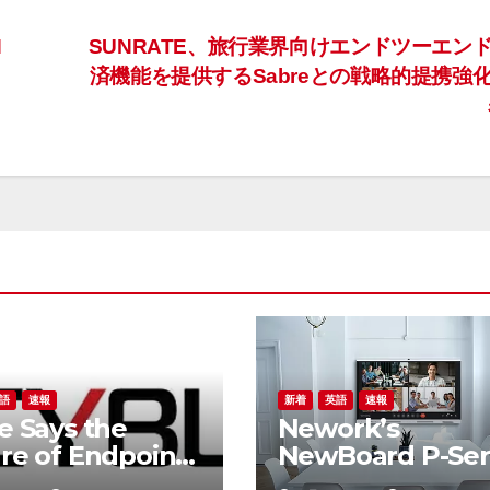
N
SUNRATE、旅行業界向けエンドツーエン
済機能を提供するSabreとの戦略的提携強
語
速報
新着
英語
速報
e Says the
Nework’s
re of Endpoint
NewBoard P-Ser
rity Goes
Reimagines