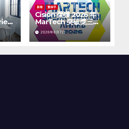
新着
繁体字
Cision 榮獲 2026 年
ies
MarTech 突破獎三項
大獎，涵蓋社交聆聽、
2026年8月7日
新聞稿發佈及 AEO 領
ith
域
T