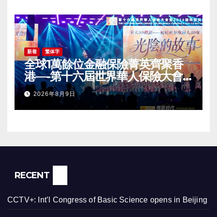
Conference Grandly Held
新着
繁体字
全球1萬餘位金融保險菁英齊聚香
港—-第十六屆世界華人保險大會
暨2026國際龍獎IDA年會盛大舉
2026年8月9日
辦
RECENT
CCTV+: Int’l Congress of Basic Science opens in Beijing