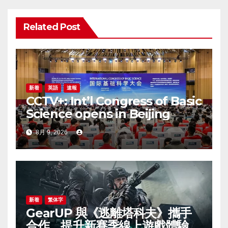
ン
Related Post
新着
英語
速報
CCTV+: Int’l Congress of Basic
Science opens in Beijing
8月 9, 2026
新着
繁体字
GearUP 與《逃離塔科夫》攜手
合作，提升新賽季線上遊戲體驗