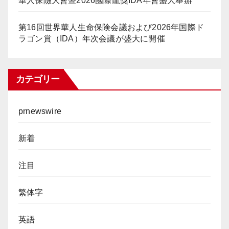
華人保險大會暨2026國際龍獎IDA年會盛大舉辦
第16回世界華人生命保険会議および2026年国際ド
ラゴン賞（IDA）年次会議が盛大に開催
カテゴリー
prnewswire
新着
注目
繁体字
英語