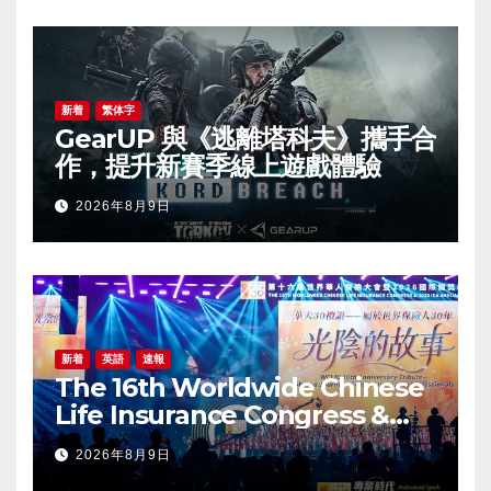
新着
繁体字
GearUP 與《逃離塔科夫》攜手合
作，提升新賽季線上遊戲體驗
2026年8月9日
新着
英語
速報
The 16th Worldwide Chinese
Life Insurance Congress &
2026 International Dragon
2026年8月9日
Award (IDA) Annual