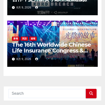
8月 9, 2026
新着
英語
速報
The 16th Worldwide Chinese
Life Insurance Congress &
2026 International Dragon
8月 9, 2026
Award (IDA) Annual
Conference Grandly Held