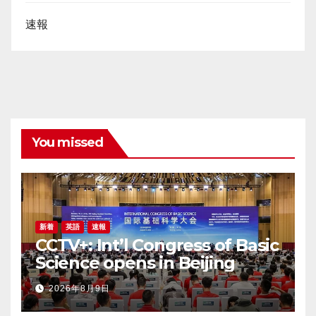
速報
You missed
新着
英語
速報
CCTV+: Int’l Congress of Basic
Science opens in Beijing
2026年8月9日