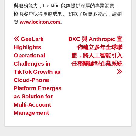
與服務能力，Lockton 能夠提供深厚的專業洞察，
協助客戶取得卓越成果。 如欲了解更多資訊，請瀏
覽
www.lockton.com
。
投
GeeLark
DXC 與 Anthropic 宣
Highlights
佈建立多年全球聯
稿
Operational
盟，將人工智能引入
ナ
Challenges in
任務關鍵型企業系統
TikTok Growth as
ビ
Cloud-Phone
ゲ
Platform Emerges
as Solution for
ー
Multi-Account
Management
シ
ョ