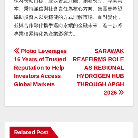
積為長期目標，並以智慧共融、創新視野、專業為
本、秉持誠信與社會責任為核心方向。集團更希望
協助投資人以更穩健的方式理解市場、面對變化，
並與合作夥伴攜手邁向永續的金融未來，進一步將
專業積累轉化為產業影響力。
投
Plotio Leverages
SARAWAK
16 Years of Trusted
REAFFIRMS ROLE
稿
Reputation to Help
AS REGIONAL
ナ
Investors Access
HYDROGEN HUB
Global Markets
THROUGH APGH
ビ
2026
ゲ
ー
シ
Related Post