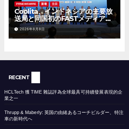
PRNEWSWIRE
新着
注目
Coolita、インドネシアの主要放
送局と同国初のFASTメディア連
合を設立
2026年8月8日
RECENT
HCLTech 獲 TIME 雜誌評為全球最具可持續發展表現的企
業之一
Thrupp & Maberly: 英国の由緒あるコーチビルダー、特注
車の新時代へ