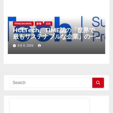
PRNEWSWIRE
新着
注目
HCLTech、TIME誌の「世界で
最もサステナブルな企業」の一
社に選出
8月 8, 2026