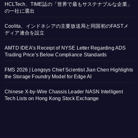
HCLTech、TIME誌の「世界で最もサステナブルな企業」
の一社に選出
Coolita、インドネシアの主要放送局と同国初のFASTメ
ディア連合を設立
AMTD IDEA’s Receipt of NYSE Letter Regarding ADS
Trading Price’s Below Compliance Standards
FMS 2026 | Longsys Chief Scientist Jian Chen Highlights
the Storage Foundry Model for Edge AI
Chinese X-by-Wire Chassis Leader NASN Intelligent
Tech Lists on Hong Kong Stock Exchange