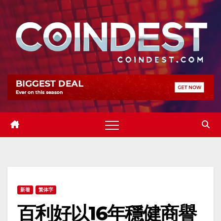
Skip
to
content
新着
繁体字
百利好以16年穩健商譽