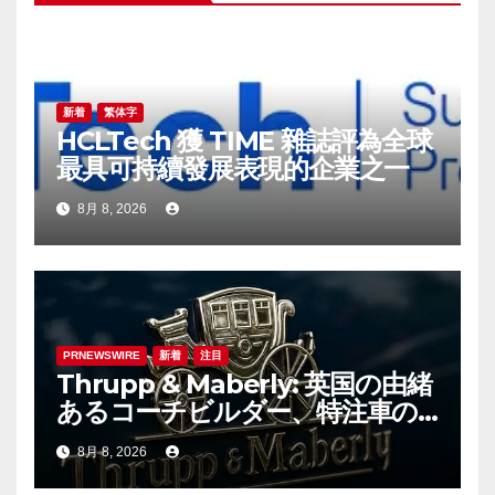
ョ
ン
新着
繁体字
HCLTech 獲 TIME 雜誌評為全球
最具可持續發展表現的企業之一
8月 8, 2026
PRNEWSWIRE
新着
注目
Thrupp & Maberly: 英国の由緒
あるコーチビルダー、特注車の
新時代へ
8月 8, 2026