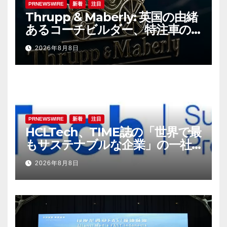
PRNEWSWIRE
新着
注目
Thrupp & Maberly: 英国の由緒
あるコーチビルダー、特注車の
新時代へ
2026年8月8日
PRNEWSWIRE
新着
注目
HCLTech、TIME誌の「世界で最
もサステナブルな企業」の一社
に選出
2026年8月8日