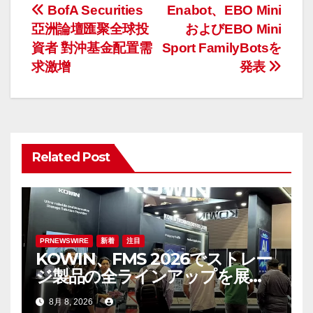
投
BofA Securities
Enabot、EBO Mini
亞洲論壇匯聚全球投
およびEBO Mini
稿
資者 對沖基金配置需
Sport FamilyBotsを
ナ
求激增
発表
ビ
ゲ
ー
Related Post
シ
ョ
ン
PRNEWSWIRE
新着
注目
KOWIN、FMS 2026でストレー
ジ製品の全ラインアップを展
示：高性能ストレージ製品がAI
8月 8, 2026
分野の革新を牽引