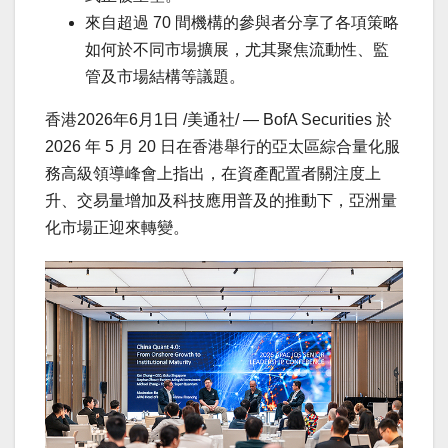
來自超過 70 間機構的參與者分享了各項策略
如何於不同市場擴展，尤其聚焦流動性、監
管及市場結構等議題。
香港
2026年6月1日
/美通社/ — BofA Securities 於
2026 年 5 月 20 日在香港舉行的亞太區綜合量化服
務高級領導峰會上指出，在資產配置者關注度上
升、交易量增加及科技應用普及的推動下，亞洲量
化市場正迎來轉變。