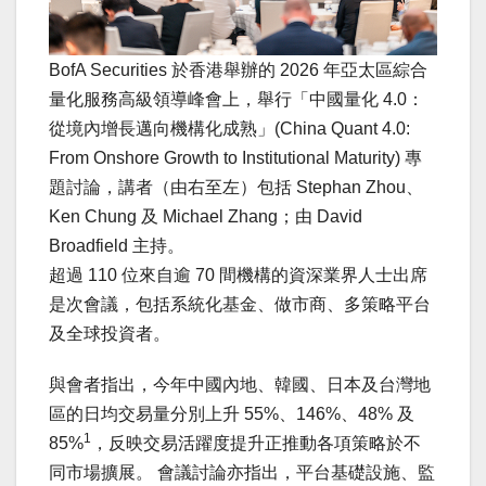
BofA Securities 於香港舉辦的 2026 年亞太區綜合
量化服務高級領導峰會上，舉行「中國量化 4.0：
從境內增長邁向機構化成熟」(China Quant 4.0:
From Onshore Growth to Institutional Maturity) 專
題討論，講者（由右至左）包括 Stephan Zhou、
Ken Chung 及 Michael Zhang；由 David
Broadfield 主持。
超過 110 位來自逾 70 間機構的資深業界人士出席
是次會議，包括系統化基金、做市商、多策略平台
及全球投資者。
與會者指出，今年中國內地、韓國、日本及台灣地
區的日均交易量分別上升 55%、146%、48% 及
1
85%
，反映交易活躍度提升正推動各項策略於不
同市場擴展。 會議討論亦指出，平台基礎設施、監