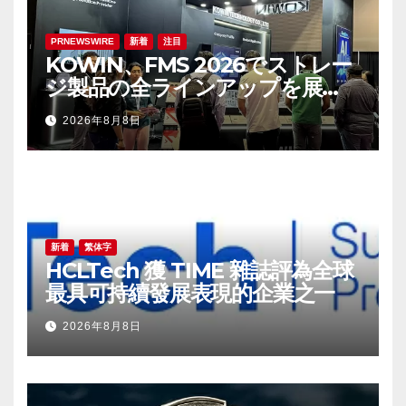
PRNEWSWIRE
新着
注目
KOWIN、FMS 2026でストレー
ジ製品の全ラインアップを展
示：高性能ストレージ製品がAI分
2026年8月8日
野の革新を牽引
新着
繁体字
HCLTech 獲 TIME 雜誌評為全球
最具可持續發展表現的企業之一
2026年8月8日