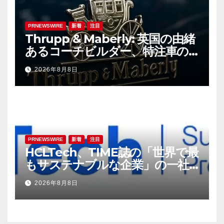
PRNEWSWIRE
新着
注目
Thrupp & Maberly: 英国の由緒
あるコーチビルダー、特注車の
新時代へ
2026年8月8日
PRNEWSWIRE
新着
注目
HCLTech、TIME誌の「世界で最
もサステナブルな企業」の一社
に選出
2026年8月8日