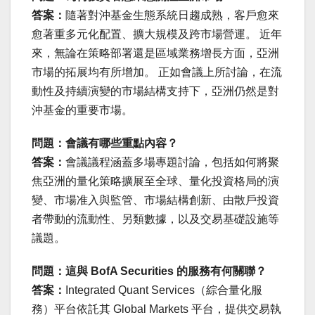
答案：
隨著對沖基金生態系統日趨成熟，客戶愈來
愈著重多元化配置、擴大規模及跨市場營運。 近年
來，無論在策略部署還是區域業務增長方面，亞洲
市場的拓展均有所增加。 正如會議上所討論，在流
動性及持續演變的市場結構支持下，亞洲仍然是對
沖基金的重要市場。
問題：會議有哪些重點內容？
答案：
會議議程涵蓋多場專題討論，包括如何將聚
焦亞洲的量化策略擴展至全球、量化投資格局的演
變、市場准入與監管、市場結構創新、由散戶投資
者帶動的流動性、另類數據，以及交易基礎設施等
議題。
問題：這與 BofA Securities 的服務有何關聯？
答案：
Integrated Quant Services（綜合量化服
務）平台依託其 Global Markets 平台，提供交易執