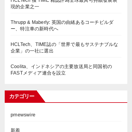
HCLTech 獲 TIME 雜誌評為全球最具可持續發展表
現的企業之一
Thrupp & Maberly: 英国の由緒あるコーチビルダ
ー、特注車の新時代へ
HCLTech、TIME誌の「世界で最もサステナブルな
企業」の一社に選出
Coolita、インドネシアの主要放送局と同国初の
FASTメディア連合を設立
カテゴリー
prnewswire
新着