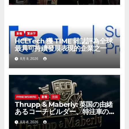
新着
繁体字
HCLTech 獲 TIME 雜誌評為全球
最具可持續發展表現的企業之一
8月 8, 2026
PRNEWSWIRE
新着
注目
Thrupp & Maberly: 英国の由緒
あるコーチビルダー、特注車の
新時代へ
8月 8, 2026