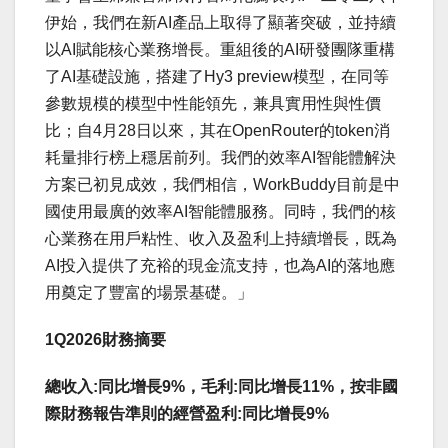
伊始，我們在新AI產品上取得了顯著突破，並持續
以AI賦能核心業務增長。重組後的AI研發團隊重構
了AI基礎設施，搭建了Hy3 preview模型，在同等
參數規模的模型中性能領先，兼具實用性與性價
比；自4月28日以來，其在OpenRouter的token消
耗量排行榜上穩居前列。我們的效率AI智能體解決
方案已初見成效，我們相信，WorkBuddy目前是中
國使用最廣的效率AI智能體服務。同時，我們的核
心業務在用戶粘性、收入及盈利上持續增長，既為
AI投入提供了充裕的現金流支持，也為AI的落地應
用奠定了豐富的場景基礎。」
1Q2026
財務摘要
總收入
:
同比增長
9%
，毛利
:
同比增長
11%
，按非國
際財務報告準則的經營盈利
:
同比增長
9%