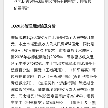
[2]
包括透過特殊目的公司持有的權益，且按應
佔基準計
1Q2026
管理層討論及分析
增值服務1Q2026收入同比增長4%至人民幣961億
元。本土市場遊戲收入為人民幣454億元，同比增
長6%，收入增速滯後於本土市場遊戲流水增速，
因2026年春節假期晚於2025年，導致更多收入遞
延至本季之後確認。本土市場遊戲流水同比增長十
幾個百分點，因受《王者榮耀》、《和平精英》等
現有長青遊戲，以及《三角洲行動》(近期已躋身長
青遊戲之列) 、《無畏契約：源能行動》等近期發
佈遊戲的推動。國際市場遊戲收入為人民幣188億
元，同比增長13%(按固定匯率計算為14%)，增長
主要由《部落衝突：皇室戰爭》、《鳴潮》及《無