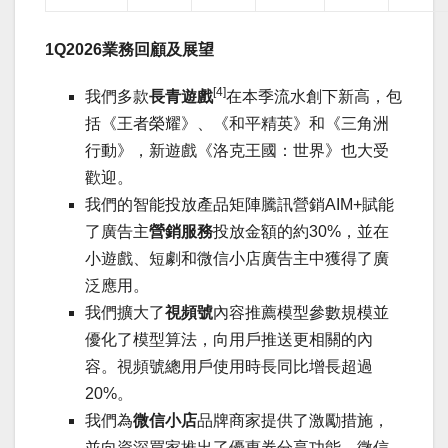
1Q2026
業務回顧及展望
[4]
我們多款
長青遊戲
在本季流水創下新高，包
括《王者榮耀》、《和平精英》和《三角洲
行動》，新遊戲《洛克王國：世界》也大受
歡迎。
我們的智能投放產品矩陣騰訊營銷AIM+賦能
了廣告主
營銷服務
投放金額的約30%，並在
小遊戲、短劇和微信小店廣告主中獲得了廣
泛應用。
我們擴大了
視頻號
內容推薦模型參數規模並
優化了模型算法，向用戶推送更相關的內
容。視頻號總用戶使用時長同比增長超過
20%。
我們為
微信小店
品牌商家提供了激勵措施，
並向資深買家推出了優惠券分享功能，微信