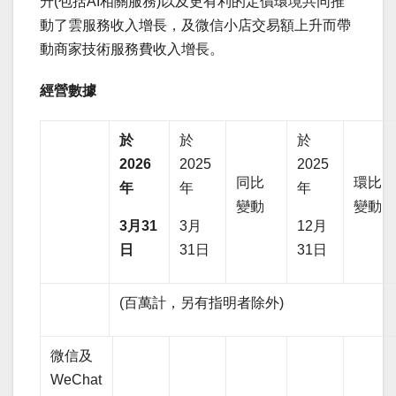
升(包括AI相關服務)以及更有利的定價環境共同推
動了雲服務收入增長，及微信小店交易額上升而帶
動商家技術服務費收入增長。
經營數據
於
於
於
2026
2025
2025
同比
環比
年
年
年
變動
變動
3
月
31
3月
12月
日
31日
31日
(百萬計，另有指明者除外)
微信及
WeChat