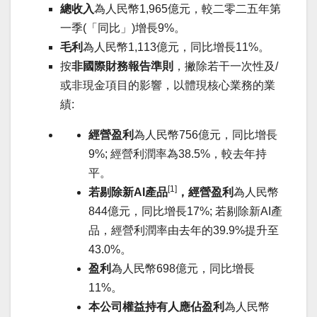
總收入
為人民幣1,965億元，較二零二五年第
一季(「同比」)增長9%。
毛利
為人民幣1,113億元，同比增長11%。
按
非國際財務報告準則
，撇除若干一次性及/
或非現金項目的影響，以體現核心業務的業
績:
經營盈利
為人民幣756億元，同比增長
9%; 經營利潤率為38.5%，較去年持
平。
[1]
若剔除新
AI
產品
，經營盈利
為人民幣
844億元，同比增長17%; 若剔除新AI產
品，經營利潤率由去年的39.9%提升至
43.0%。
盈利
為人民幣698億元，同比增長
11%。
本公司權益持有人應佔盈利
為人民幣