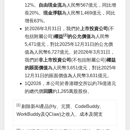
12%。
自由現金流
為人民幣567億元，同比增
長20%。
現金淨額
為人民幣1,469億元，同比
增長63%。
於2026年3月31日，我們於
上市投資公司
(不
[2]
包括附屬公司)
權益
的公允價值
為人民幣
5,471億元，對比2025年12月31日的公允價
值為人民幣6,727億元。於2026年3月31日，
我們於
非上市投資公司
(不包括附屬公司)
權益
的賬面價值
為人民幣3,651億元，對比2025年
12月31日的賬面價值為人民幣3,631億元。
1Q2026，本公司於香港聯交所以約76億港元
的總代價
回購
約1,265萬股股份。
[1]
剔除新AI產品(Hy、元寶、CodeBuddy、
WorkBuddy及QClaw)之收入、成本及開支