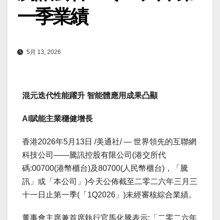
一季業績
5月 13, 2026
混元迭代性能躍升 智能體應用成果凸顯
AI
賦能主業穩健增長
香港
2026年5月13日
/美通社/ — 世界領先的互聯網
科技公司——騰訊控股有限公司(港交所代
碼:00700(港幣櫃台)及80700(人民幣櫃台)，「騰
訊」或「本公司」)今天公佈截至二零二六年三月三
十一日止第一季(「1Q2026」)未經審核綜合業績。
董事會主席兼首席執行官馬化騰表示:「二零二六年