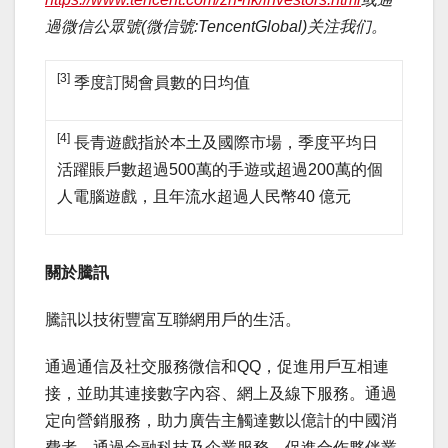
過微信公眾號
(
微信號
:TencentGlobal)
关注我们。
[3]
季度訂閱會員數的日均值
[4]
長青遊戲指於本土及國際市場，季度平均日
活躍賬戶數超過500萬的手遊或超過200萬的個
人電腦遊戲，且年流水超過人民幣40 億元
關於騰訊
騰訊以技術豐富互聯網用戶的生活。
通過通信及社交服務微信和QQ，促進用戶互相連
接，並助其連接數字內容、網上及線下服務。通過
定向營銷服務，助力廣告主觸達數以億計的中國消
費者。通過金融科技及企業服務，促進合作夥伴業