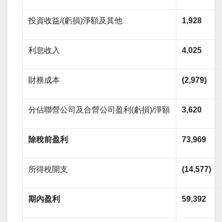
投資收益/(虧損)淨額及其他
1,928
利息收入
4,025
財務成本
(2,979)
分佔聯營公司及合營公司盈利(虧損)/淨額
3,620
除稅前盈利
73,969
所得稅開支
(14,577)
期內盈利
59,392