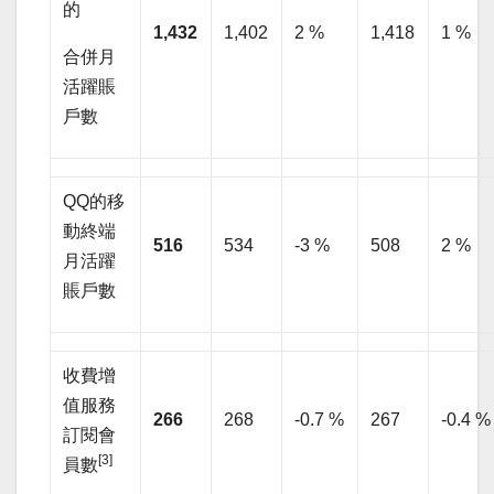
的
1,432
1,402
2 %
1,418
1 %
合併月
活躍賬
戶數
QQ的移
動終端
516
534
-3 %
508
2 %
月活躍
賬戶數
收費增
值服務
266
268
-0.7 %
267
-0.4 %
訂閱會
[3]
員數