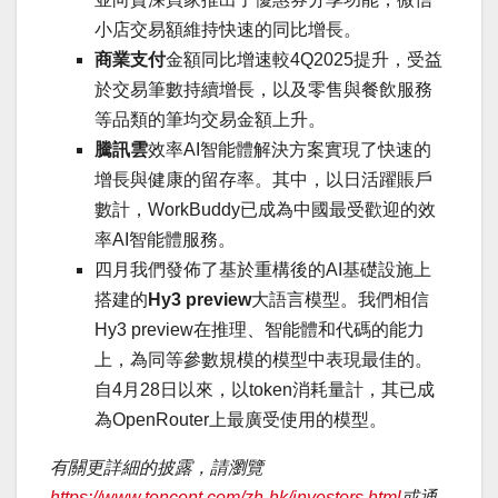
小店交易額維持快速的同比增長。
商業支付
金額同比增速較4Q2025提升，受益
於交易筆數持續增長，以及零售與餐飲服務
等品類的筆均交易金額上升。
騰訊雲
效率AI智能體解決方案實現了快速的
增長與健康的留存率。其中，以日活躍賬戶
數計，WorkBuddy已成為中國最受歡迎的效
率AI智能體服務。
四月我們發佈了基於重構後的AI基礎設施上
搭建的
Hy3 preview
大語言模型。我們相信
Hy3 preview在推理、智能體和代碼的能力
上，為同等參數規模的模型中表現最佳的。
自4月28日以來，以token消耗量計，其已成
為OpenRouter上最廣受使用的模型。
有關更詳細的披露，請瀏覽
https://www.tencent.com/zh-hk/investors.html
或通