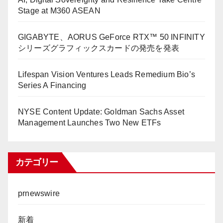
Stage at M360 ASEAN
GIGABYTE、AORUS GeForce RTX™ 50 INFINITY
シリーズグラフィックスカードの発売を発表
Lifespan Vision Ventures Leads Remedium Bio’s
Series A Financing
NYSE Content Update: Goldman Sachs Asset
Management Launches Two New ETFs
カテゴリー
prnewswire
新着