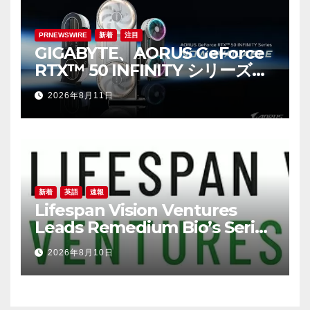
PRNEWSWIRE
新着
注目
GIGABYTE、AORUS GeForce
RTX™ 50 INFINITY シリーズグ
ラフィックスカードの発売を発
2026年8月11日
表
新着
英語
速報
Lifespan Vision Ventures
Leads Remedium Bio’s Series
A Financing
2026年8月10日