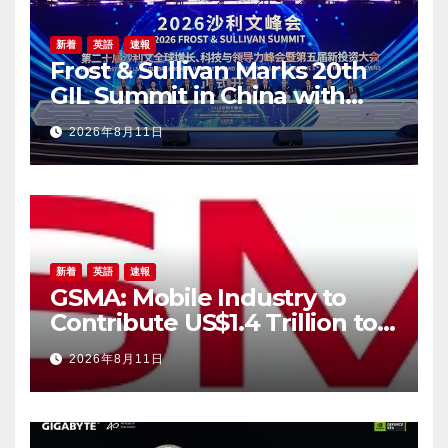
新着
英語
速報
Frost & Sullivan Marks 20th
GIL Summit in China with
Landmark Shanghai
2026年8月11日
Gathering
新着
英語
速報
GSMA: Mobile Industry to
Contribute US$1.4 Trillion to
APAC Economy by 2030 as
2026年8月11日
Digital Trust, AI, Digital
Sovereignty and Resilience
Take Centre Stage at M360
ASEAN