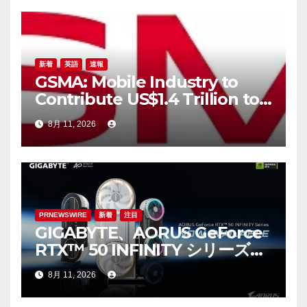
新着
英語
速報
GSMA: Mobile Industry to
Contribute US$1.4 Trillion to
APAC Economy by 2030 as
8月 11, 2026
Digital Trust, AI, Digital
Sovereignty and Resilience
Take Centre Stage at M360
ASEAN
PRNEWSWIRE
新着
注目
GIGABYTE、AORUS GeForce
RTX™ 50 INFINITY シリーズグ
ラフィックスカードの発売を発
8月 11, 2026
表