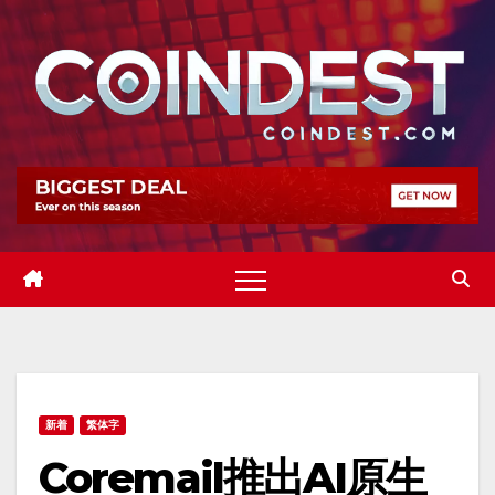
Skip
to
content
新着
繁体字
Coremail推出AI原生