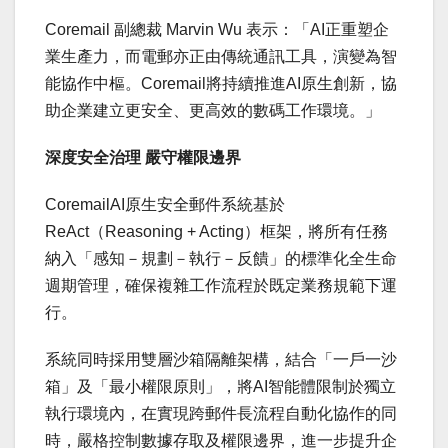
Coremail 副總裁 Marvin Wu 表示：「AI正重塑企
業生產力，而電郵亦正由傳統通訊工具，演變為智
能協作中樞。Coremail將持續推進AI原生創新，協
助企業建立更安全、更高效的數碼工作環境。」
深度安全治理 嚴守權限邊界
CoremailAI原生安全郵件系統基於
ReAct（Reasoning + Acting）框架，將所有任務
納入「感知－規劃－執行－反饋」的標準化全生命
週期管理，確保複雜工作流程於既定業務規範下運
行。
系統同時採用雙層沙箱隔離架構，結合「一戶一沙
箱」及「最小權限原則」，將AI智能體限制於獨立
執行環境內，在實現跨郵件長流程自動化協作的同
時，嚴格控制數據存取及權限邊界，進一步提升企