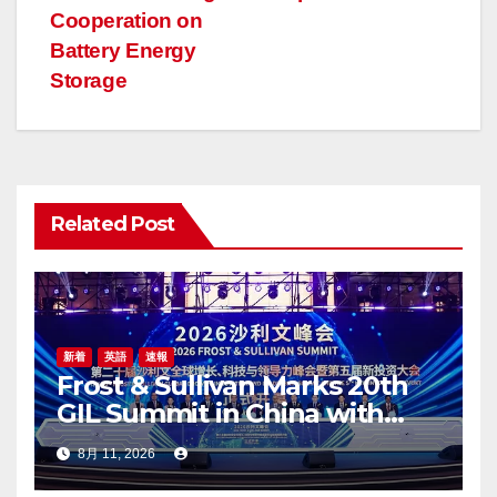
ビ
Cooperation on
ゲ
Battery Energy
Storage
ー
シ
ョ
Related Post
ン
新着
英語
速報
Frost & Sullivan Marks 20th
GIL Summit in China with
Landmark Shanghai
8月 11, 2026
Gathering