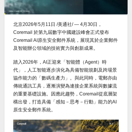
北京
2026年5月11日
/美通社/ — 4月30日，
Coremail 於第九屆數字中國建設峰會正式發布
Coremail AI原生安全郵件系統，展現其於企業郵件
及智能辦公領域的技術實力與創新成果。
踏入2026年，AI正迎來「智能體（Agent）時
代」，人工智能逐步演化為具備智能規劃及跨場景
協作能力的「數碼生產力」。與此同時，電郵亦由
傳統通訊工具，逐漸演變為連接企業系統與數據流
的重要基礎設施。因應此趨勢，Coremail從底層架
構出發，打造具備「感知－思考－行動」能力的AI
原生安全郵件系統。