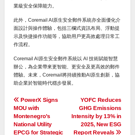
業級安全保障能力。
此外，Coremail AI原生安全郵件系統亦全面優化介
面設計與操作體驗，包括三欄式資訊布局、浮動提
示及快捷操作功能等，協助用戶更高效處理日常工
作流程。
Coremail AI原生安全郵件系統以 AI 技術賦能智慧
辦公，為企業帶來更智能、更安全及更高效的郵件
體驗。未來，Coremail將持續推動AI原生創新，協
助企業於智能時代穩步發展。
投
PowerX Signs
YOFC Reduces
MOU with
GHG Emissions
稿
Montenegro’s
Intensity by 13% in
ナ
National Utility
2025, New ESG
EPCG for Strategic
Report Reveals