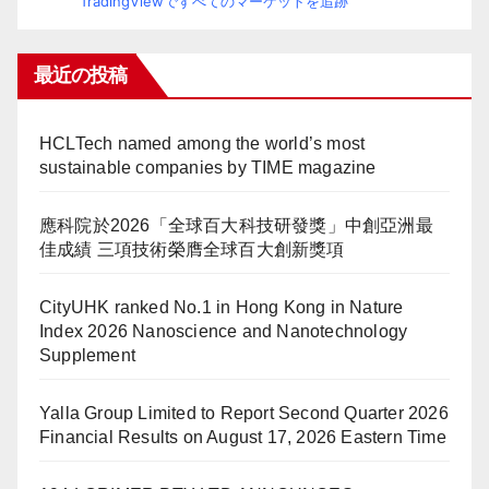
TradingViewですべてのマーケットを追跡
最近の投稿
HCLTech named among the world’s most
sustainable companies by TIME magazine
應科院於2026「全球百大科技研發獎」中創亞洲最
佳成績 三項技術榮膺全球百大創新獎項
CityUHK ranked No.1 in Hong Kong in Nature
Index 2026 Nanoscience and Nanotechnology
Supplement
Yalla Group Limited to Report Second Quarter 2026
Financial Results on August 17, 2026 Eastern Time