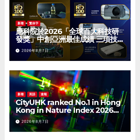
新着
繁体字
應科院於2026「全球百大科技研
發獎」中創亞洲最佳成績 三項技術
榮膺全球百大創新獎項
2026年8月7日
新着
英語
速報
CityUHK ranked No.1 in Hong
Kong in Nature Index 2026
Nanoscience and
2026年8月7日
Nanotechnology
Supplement