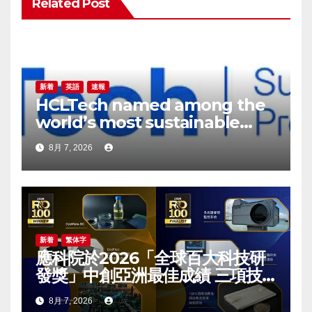
Related Post
ン
新着
英語
速報
HCLTech named among the
world’s most sustainable
companies by TIME
8月 7, 2026
magazine
新着
繁体字
應科院於2026「全球百大科技研
發獎」中創亞洲最佳成績 三項技
術榮膺全球百大創新獎項
8月 7, 2026