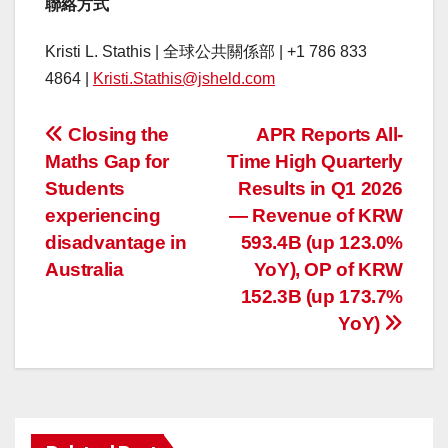
聯絡方式
Kristi L. Stathis | 全球公共關係部 | +1 786 833
4864 |
Kristi.Stathis@jsheld.com
投
Closing the
APR Reports All-
Maths Gap for
Time High Quarterly
稿
Students
Results in Q1 2026
ナ
experiencing
— Revenue of KRW
disadvantage in
593.4B (up 123.0%
ビ
Australia
YoY), OP of KRW
ゲ
152.3B (up 173.7%
YoY)
ー
シ
ョ