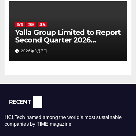
新着
英語
速報
Yalla Group Limited to Report
Second Quarter 2026
Financial Results on August
2026年8月7日
17, 2026 Eastern Time
RECENT
HCLTech named among the world’s most sustainable
companies by TIME magazine