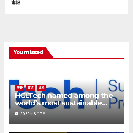
速報
You missed
新着
英語
速報
HCLTech named among the
world’s most sustainable
companies by TIME
2026年8月7日
magazine