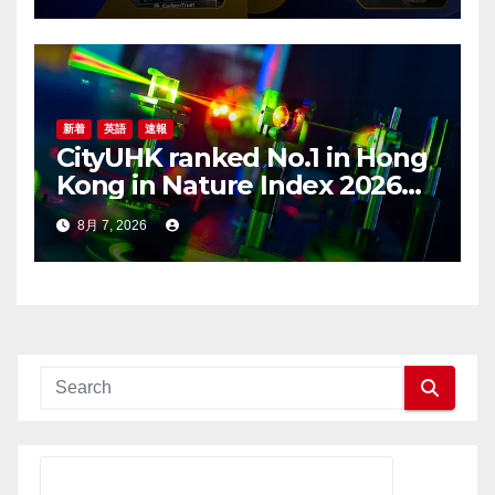
新着
英語
速報
CityUHK ranked No.1 in Hong
Kong in Nature Index 2026
Nanoscience and
8月 7, 2026
Nanotechnology
Supplement