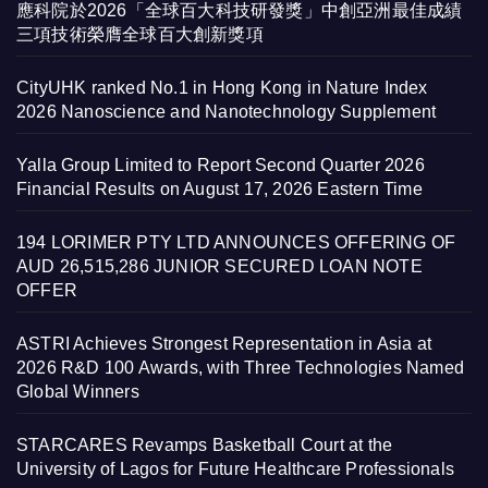
應科院於2026「全球百大科技研發獎」中創亞洲最佳成績
三項技術榮膺全球百大創新獎項
CityUHK ranked No.1 in Hong Kong in Nature Index
2026 Nanoscience and Nanotechnology Supplement
Yalla Group Limited to Report Second Quarter 2026
Financial Results on August 17, 2026 Eastern Time
194 LORIMER PTY LTD ANNOUNCES OFFERING OF
AUD 26,515,286 JUNIOR SECURED LOAN NOTE
OFFER
ASTRI Achieves Strongest Representation in Asia at
2026 R&D 100 Awards, with Three Technologies Named
Global Winners
STARCARES Revamps Basketball Court at the
University of Lagos for Future Healthcare Professionals