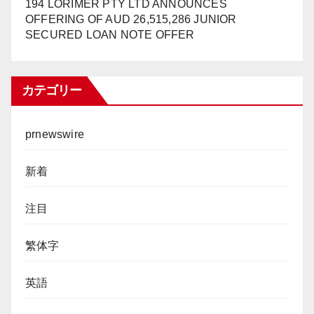
194 LORIMER PTY LTD ANNOUNCES
OFFERING OF AUD 26,515,286 JUNIOR
SECURED LOAN NOTE OFFER
カテゴリー
prnewswire
新着
注目
繁体字
英語