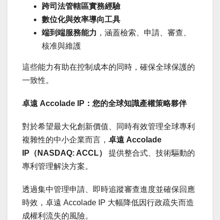
跨司法管轄區實務經驗
數位化與效率導向工具
端到端服務能力
，涵蓋檢索、申請、審查、
核准與維護
這些能力有助在控制成本的同時，確保全球保護的
一致性。
卓遠
Accolade IP
：您的全球知識產權策略夥伴
對於希望最大化創新價值、同時有效管理全球專利
複雜性的中小企業而言，
卓遠
Accolade
IP
（
NASDAQ: ACCL
）
提供整合式、技術驅動的
專利管理解決方案。
透過集中管理申請、即時追蹤審查進度並確保回應
時效，卓遠 Accolade IP 大幅降低因行政疏失而造
成權利流失的風險。