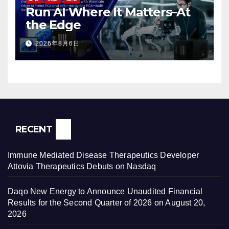
Run AI Where It Matters–At
the Edge
2026年8月6日
RECENT
Immune Mediated Disease Therapeutics Developer
Attovia Therapeutics Debuts on Nasdaq
Daqo New Energy to Announce Unaudited Financial
Results for the Second Quarter of 2026 on August 20,
2026