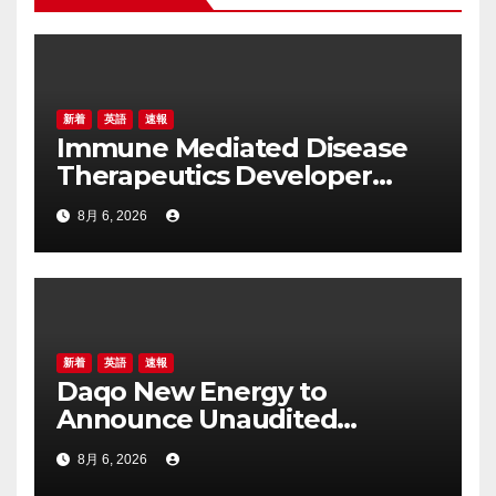
シ
ョ
ン
新着
英語
速報
Immune Mediated Disease
Therapeutics Developer
Attovia Therapeutics Debuts
8月 6, 2026
on Nasdaq
新着
英語
速報
Daqo New Energy to
Announce Unaudited
Financial Results for the
8月 6, 2026
Second Quarter of 2026 on