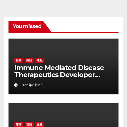
You missed
新着
英語
速報
Immune Mediated Disease
Therapeutics Developer
Attovia Therapeutics Debuts
2026年8月6日
on Nasdaq
新着
英語
速報