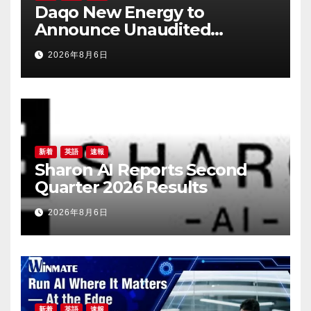
Daqo New Energy to
Announce Unaudited
Financial Results for the
2026年8月6日
Second Quarter of 2026 on
August 20, 2026
新着
英語
速報
Sharon AI Reports Second
Quarter 2026 Results
2026年8月6日
新着
英語
速報