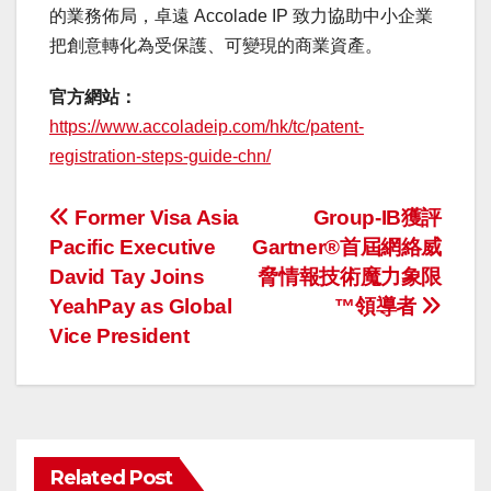
的業務佈局，卓遠 Accolade IP 致力協助中小企業
把創意轉化為受保護、可變現的商業資產。
官方網站：
https://www.accoladeip.com/hk/tc/patent-
registration-steps-guide-chn/
投
Former Visa Asia
Group-IB獲評
Pacific Executive
Gartner®首屆網絡威
稿
David Tay Joins
脅情報技術魔力象限
ナ
YeahPay as Global
™領導者
Vice President
ビ
ゲ
ー
Related Post