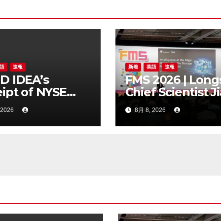
語
速報
新着
英語
速報
D IDEA’s
FMS 2026 | Long
ipt of NYSE
Chief Scientist J
er Regarding
Chen Highlights
 2026
8月 8, 2026
Trading Price’s
Storage Foundr
ow Compliance
Model for Edge 
dards