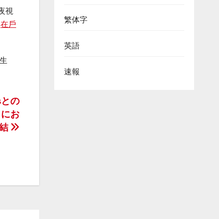
夜視
繁体字
還
在戶
英語
個生
速報
onsとの
A）にお
締結