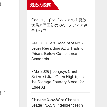
議
最近の投稿
Coolita、インドネシアの主要放
送局と同国初のFASTメディア連
合を設立
AMTD IDEA’s Receipt of NYSE
Letter Regarding ADS Trading
Price’s Below Compliance
Standards
FMS 2026 | Longsys Chief
Scientist Jian Chen Highlights
the Storage Foundry Model for
Edge AI
與「十
Chinese X-by-Wire Chassis
Leader NASN Intelligent Tech