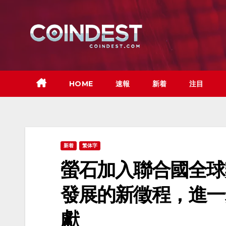
Skip
to
content
HOME
速報
新着
注目
新着
繁体字
螢石加入聯合國全球
發展的新徵程，進一
獻