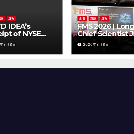
英語
速報
新着
英語
速報
D IDEA’s
FMS 2026 | Long
ipt of NYSE
Chief Scientist J
er Regarding
Chen Highlights
6年8月8日
2026年8月8日
Trading Price’s
Storage Foundr
ow Compliance
Model for Edge 
ndards