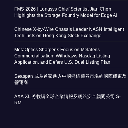
FMS 2026 | Longsys Chief Scientist Jian Chen
Highlights the Storage Foundry Model for Edge AI
Chinese X-by-Wire Chassis Leader NASN Intelligent
Tech Lists on Hong Kong Stock Exchange
MetaOptics Sharpens Focus on Metalens
Commercialisation; Withdraws Nasdaq Listing
Application, and Defers U.S. Dual Listing Plan
Seaspan 成為首家進入中國熊貓債券市場的國際船東及
營運商
AXA XL 將收購全球企業情報及網絡安全顧問公司 S-
RM