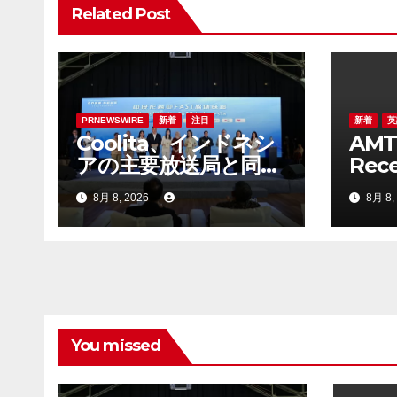
シ
Related Post
ョ
ン
PRNEWSWIRE
新着
注目
新着
英
Coolita、インドネシ
AMT
アの主要放送局と同国
Rece
初のFASTメディア連
Lett
8月 8, 2026
8月 8,
合を設立
ADS 
Bel
Stan
You missed