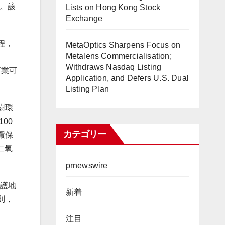
持。該
Lists on Hong Kong Stock
Exchange
程，
MetaOptics Sharpens Focus on
Metalens Commercialisation;
Withdraws Nasdaq Listing
商業可
Application, and Defers U.S. Dual
Listing Plan
樹環
00
カテゴリー
環保
二氧
prnewswire
守護地
新着
則，
注目