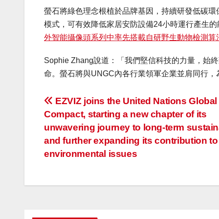
螢石將綠色理念根植於品牌基因，持續研發低碳環保的
模式，可有效降低家居安防設備24小時運行產生的能耗
外智能攝像頭系列中率先搭載自研野生動物檢測算
Sophie Zhang說道：「我們堅信科技的力
命。螢石將與UNGC內各行業領軍企業並肩同行
投
EZVIZ joins the United Nations Global
Compact, starting a new chapter of its
稿
unwavering journey to long-term sustaina
ナ
and further expanding its contribution to
environmental issues
ビ
ゲ
ー