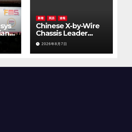
新着
英語
速報
sys
Chinese X-by-Wire
ian
Chassis Leader
 the
NASN Intelligent
2026年8月7日
y
Tech Lists on Hong
AI
Kong Stock
Exchange