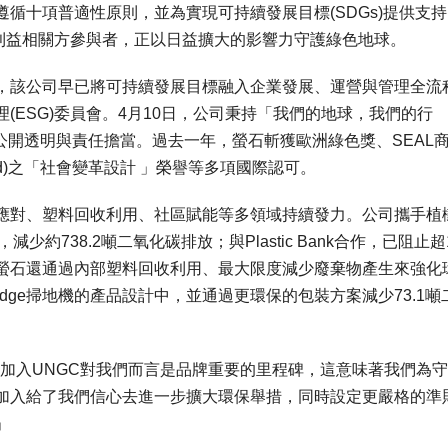
遵循十項普適性原則，並為實現可持續發展目標(SDGs)提供支
其他利益相關方參與者，正以日益擴大的影響力守護綠色地球。
，該公司早已將可持續發展目標融入企業發展、運營與管理全流
(ESG)委員會。4月10日，公司秉持「我們的地球，我們的行
信息公開透明與責任擔當。過去一年，螢石斬獲歐洲綠色獎、SEAL
Award)之「社會變革設計 」榮譽等多項國際認可。
應對、塑料回收利用、社區賦能等多領域持續發力。公司攜手植
少約738.2噸二氧化碳排放；與Plastic Bank合作，已阻止超1
螢石還通過內部塑料回收利用、最大限度減少廢棄物產生來強化
 Edge掃地機的產品設計中，並通過更環保的包裝方案減少73.1噸
 加入UNGC對我們而言是品牌重要的里程碑，這意味著我們為
加入給了我們信心去進一步擴大環保舉措，同時設定更嚴格的準
」