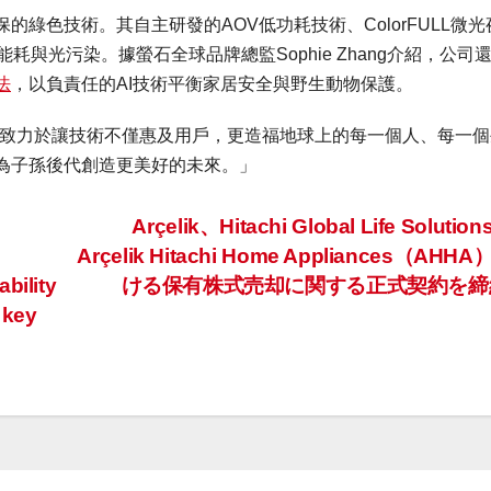
綠色技術。其自主研發的AOV低功耗技術、ColorFULL微光
與光污染。據螢石全球品牌總監Sophie Zhang介紹，公司
法
，以負責任的AI技術平衡家居安全與野生動物保護。
量，始終致力於讓技術不僅惠及用戶，更造福地球上的每一個人、每一
，為子孫後代創造更美好的未來。」
Arçelik、Hitachi Global Life Soluti
Arçelik Hitachi Home Appliances（AHH
bility
ける保有株式売却に関する正式契約を
 key