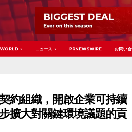
WORLD
ニュース
PRNEWSWIRE
お問い合
契約組織，開啟企業可持續
步擴大對關鍵環境議題的貢