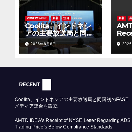
PRNEWSWIRE
新着
注目
新着
Coolita、インドネシ
AMT
アの主要放送局と同国
Rece
初のFASTメディア連
Lett
2026年8月8日
202
合を設立
ADS 
Bel
Sta
RECENT
Coolita、インドネシアの主要放送局と同国初のFAST
メディア連合を設立
AMTD IDEA’s Receipt of NYSE Letter Regarding ADS
Trading Price’s Below Compliance Standards