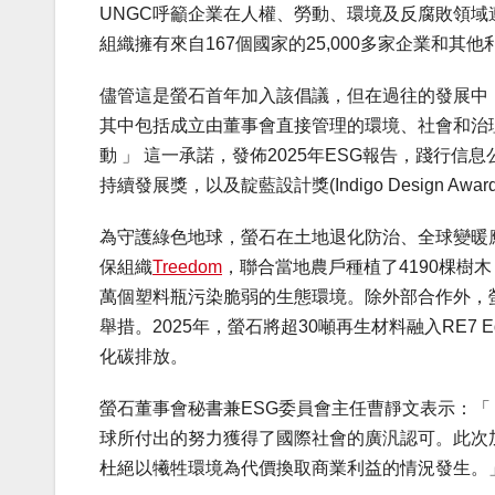
UNGC呼籲企業在人權、勞動、環境及反腐敗領域
組織擁有來自167個國家的25,000多家企業和
儘管這是螢石首年加入該倡議，但在過往的發展中
其中包括成立由董事會直接管理的環境、社會和治理
動 」 這一承諾，發佈2025年ESG報告，踐行
持續發展獎，以及靛藍設計獎(Indigo Design 
為守護綠色地球，螢石在土地退化防治、全球變暖
保組織
Treedom
，聯合當地農戶種植了4190棵樹木，減
萬個塑料瓶污染脆弱的生態環境。除外部合作外，
舉措。2025年，螢石將超30噸再生材料融入RE7
化碳排放。
螢石董事會秘書兼ESG委員會主任曹靜文表示：「
球所付出的努力獲得了國際社會的廣汎認可。此次
杜絕以犧牲環境為代價換取商業利益的情況發生。