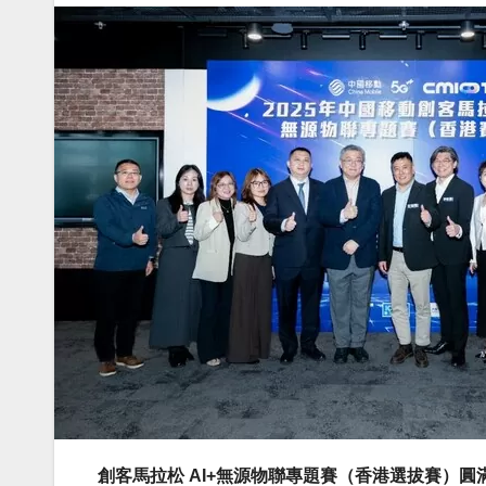
創客馬拉松
AI+
無源物聯專題賽（香港選拔賽）圓