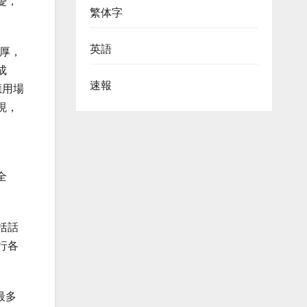
憂，
繁体字
英語
厚，
成
速報
應用場
現，
全
括話
行各
最多