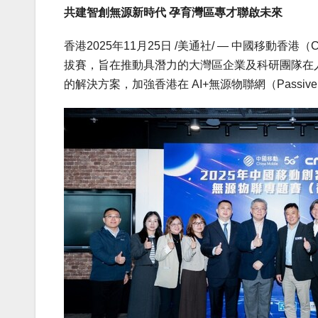
共建智創無源新時代
孕育灣區專才聯啟未來
香港
2025年11月25日
/美通社/ — 中國移動香港
拔賽，旨在推動具潛力的大灣區企業及科研團隊在人
的解決方案，加強香港在 AI+無源物聯網（Passi