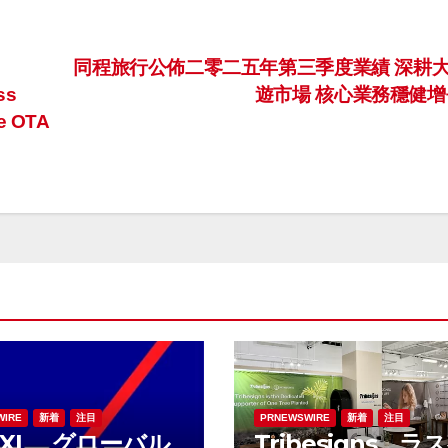
同程旅行公佈二零二五年第三季度業績 深耕
ss
遊市場 核心業務穩健
re OTA
WIRE
新着
注目
PRNEWSWIRE
新着
注目
A XL、グローバル
Tribesigns、ラ