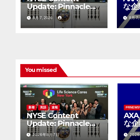
Update: Pinnacle
な企
Acquisition +
バー
8月 7, 2026
8月 7,
Ticketplus to Debut
サル
for Trade
るS
You missed
新着
英語
速報
PRNEWS
NYSE Content
AX
Update: Pinnacle
な企
Acquisition +
バー
2026年8月7日
202
Ticketplus to Debut
サル