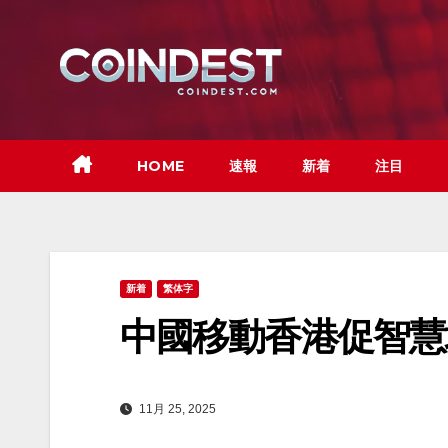
Skip
to
content
HOME
速報
新着
注目
新着
繁体字
中國移動香港促智慧
11月 25, 2025