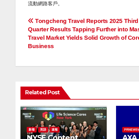
流動網路客戶。
投
Tongcheng Travel Reports 2025 Third
Quarter Results Tapping Further into Ma
稿
Travel Market Yields Solid Growth of Co
ナ
Business
ビ
ゲ
ー
Related Post
シ
ョ
ン
新着
英語
速報
PRNEWS
NYSE Content
AX