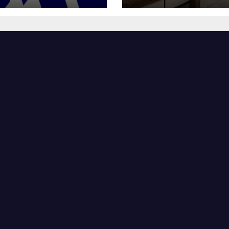
-RMを買収へ
を拡大