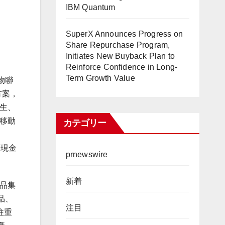
IBM Quantum
SuperX Announces Progress on
Share Repurchase Program,
Initiates New Buyback Plan to
Reinforce Confidence in Long-
Term Growth Value
物聯
方案，
生、
移動
カテゴリー
的現金
prnewswire
新着
品集
品、
注目
往重