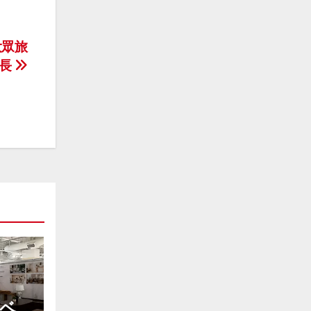
大眾旅
增長
スベ