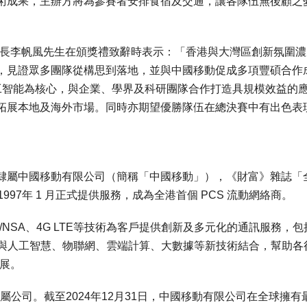
術成果，主辦方將為參賽者安排食宿及交通，讓各隊伍無後顧之
會長李帆風先生在頒獎禮致辭時表示：「香港與大灣區創新氛圍濃
，見證眾多團隊從構思到落地，並與中國移動促成多項豐碩合作
人工智能為核心，與企業、學界及科研團隊合作打造具規模效益的
拓展本地及海外市場。同時亦期望優勝隊伍在總決賽中有出色表
隸屬中國移動有限公司（簡稱「中國移動」），《財富》雜誌「
1997年 1 月正式提供服務，成為全港首個 PCS 流動網絡商。
/NSA、4G LTE等技術為客戶提供創新及多元化的通訊服務，包
G與人工智慧、物聯網、雲端計算、大數據等新技術結合，幫助各
展。
公司。截至2024年12月31日，中國移動有限公司在全球擁有