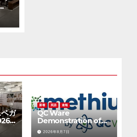
大手
者と
新着
英語
速報
ラスベガ
QC Ware
26
Demonstration of
ーム
Hybrid Quantum-
2026年8月7日
連携
Classical Workflow