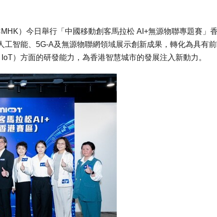
（CMHK）今日舉行「中國移動創客馬拉松 AI+無源物聯專題賽」
工智能、5G-A及無源物聯網領域展示創新成果，轉化為具有前
ve IoT）方面的研發能力，為香港智慧城市的發展注入新動力。