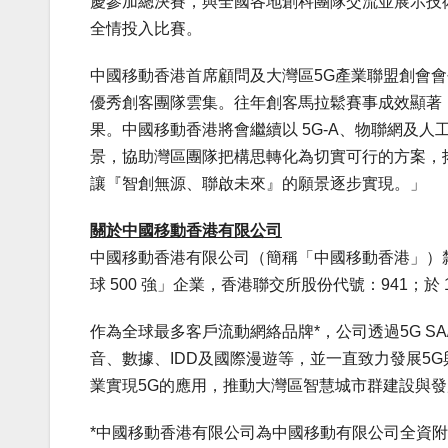
慶參加總決賽，與全國各地創科團隊交流並展示技
全情投入比賽。
中國移動香港首席顧問及大灣區5G產業聯盟創會
優秀創客團隊雲集。往年創客馬拉鬆賽事成效顯著
果。中國移動香港將會繼續以 5G-A、物聯網及
景，協助灣區團隊把構思轉化為切實可行的方案，
讓『智創無源、聯啟未來』的願景逐步實現。」
關於中國移動香港有限公司
中國移動香港有限公司（簡稱「中國移動香港」）
球 500 強」企業，香港聯交所股份代號：941；於 
作為全球最多客戶流動網絡品牌*，公司透過5G SA
音、數據、IDD及國際漫遊等，並一直致力發展5
業實現5G的應用，推動大灣區智慧城市群建設與發
*中國移動香港有限公司為中國移動有限公司全資附屬