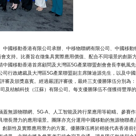
、中國移動香港有限公司承辦、中移物聯網有限公司、中國移動
聯網商會支持。比賽旨在徵集具實際應用價值、配合不同場景的創新
請中國移動香港首席顧問及大灣區5G產業聯盟創會會長李帆風先
公司行政總裁及大灣區5G產業聯盟副主席陳迪源先生，以及中國
任評審及頒獎嘉賓。經過嚴謹評審後，最終三支優勝隊伍分別為：
技術有限公司及桔幀科技（江蘇）有限公司。每支優勝隊伍不僅獲得豐厚
蓋無源物聯網、5G-A、人工智能及跨行業應用等範疇。參賽作
具增長潛力的應用場景。團隊亦充分運用中國移動的無源物聯產
互通能力、創新性及實際應用潛力的方案。優勝隊伍將於稍後代表香港前