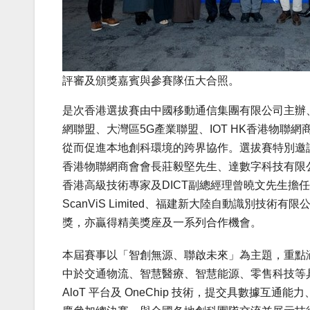
評審及頒獎嘉賓與參賽隊伍大合照。
是次香港選拔賽由中國移動通信集團有限公司主辦
網聯盟、大灣區5G產業聯盟、IOT HK香港物
從而促進本地創科環境的跨界協作。選拔賽特別邀
香港物聯網商會會長莊毅堅先生、達數字科技有限
香港高級技術專家及DICT副總經理曾曉文先生擔
ScanViS Limited、福建新大陸自動識別
獎，亦贏得精美獎座及一系列合作機會。
本屆賽事以「智創無源、聯啟未來」為主題，重點涵
中於交通物流、智慧醫療、智慧能源、零售科技等
AloT 平台及 OneChip 技術，提交具數據