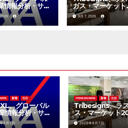
業情報分析・サイ
ガス・マーケット
セキュリティコン
2026にて米国の
 2026
8月 7, 2026
ティング会社であ
ホーム用品小売業
-RMを買収へ
の連携を拡大
WIRE
新着
注目
PRNEWSWIRE
新着
注目
A XL、グローバル
Tribesigns、
業情報分析・サイ
ス・マーケット20
セキュリティコン
にて米国の大手ホ
6年8月7日
2026年8月7日
ティング会社であ
用品小売業者との