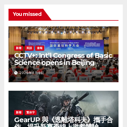
You missed
新着
英語
速報
CCTV+: Int’l Congress of Basic
Science opens in Beijing
2026年8月9日
新着
繁体字
GearUP 與《逃離塔科夫》攜手合
作，提升新賽季線上遊戲體驗