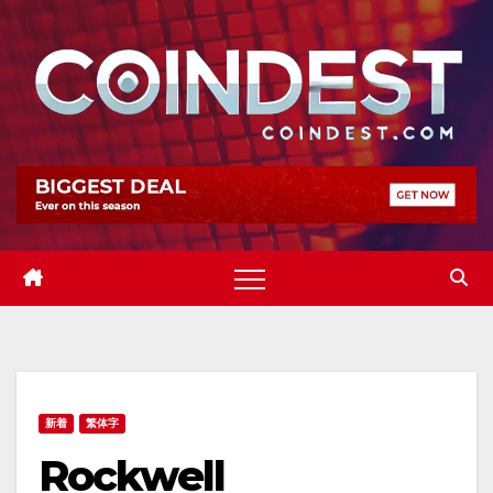
Skip
to
content
新着
繁体字
Rockwell