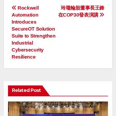
投
Rockwell
玲瓏輪胎董事長王鋒
Automation
在COP30發表演講
稿
Introduces
ナ
SecureOT Solution
Suite to Strengthen
ビ
Industrial
ゲ
Cybersecurity
Resilience
ー
シ
ョ
Related Post
ン