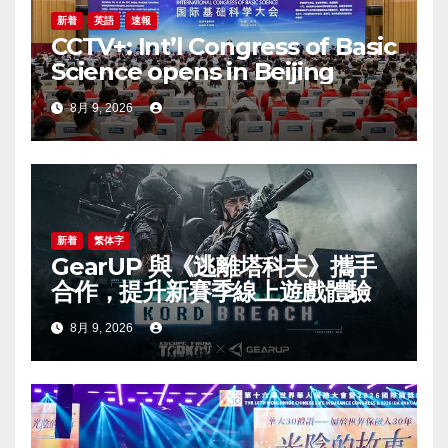
新着
英語
速報
CCTV+: Int’l Congress of Basic
Science opens in Beijing
8月 9, 2026
新着
繁体字
GearUP 與《逃離塔科夫》攜手
合作，提升新賽季線上遊戲體驗
8月 9, 2026