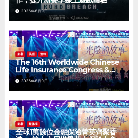
2026年8月9日
新着
英語
速報
The 16th Worldwide Chinese
Life Insurance Congress &
2026 International Dragon
2026年8月9日
Award (IDA) Annual
Conference Grandly Held
新着
繁体字
全球1萬餘位金融保險菁英齊聚香