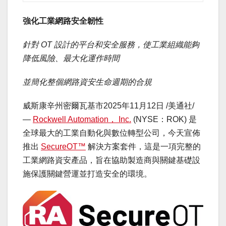
強化工業網路安全韌性
針對
OT 設計的平台和安全服務，使工業組織能夠
降低風險、最大化運作時間
並簡化整個網路資安生命週期的合規
威斯康辛州密爾瓦基市
2025年11月12日
/美通社/
—
Rockwell Automation， Inc.
(NYSE：ROK) 是
全球最大的工業自動化與數位轉型公司，今天宣佈
推出
SecureOT™
解決方案套件，這是一項完整的
工業網路資安產品，旨在協助製造商與關鍵基礎設
施保護關鍵營運並打造安全的環境。