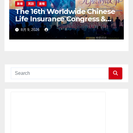
新着
英語
速報
The 16th Worldwide Chinese
Life Insurance Congress &
2026 International Dragon
8月 9, 2026
Award (IDA) Annual
Conference Grandly Held