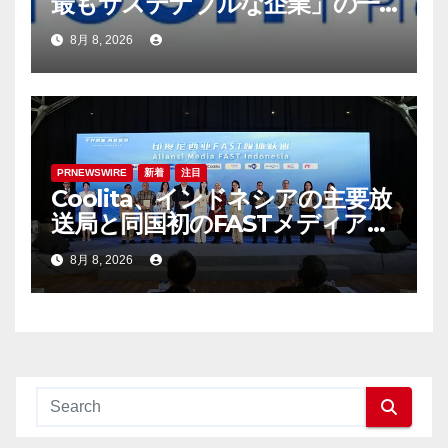
最もサステナブルな企業」の一
社に選出
8月 8, 2026
PRNEWSWIRE
新着
注目
Coolita、インドネシアの主要放
送局と同国初のFASTメディア連
合を設立
8月 8, 2026