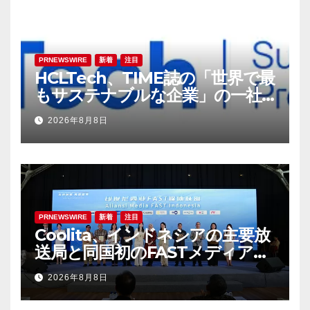
PRNEWSWIRE
新着
注目
HCLTech、TIME誌の「世界で最
もサステナブルな企業」の一社
に選出
2026年8月8日
PRNEWSWIRE
新着
注目
Coolita、インドネシアの主要放
送局と同国初のFASTメディア連
合を設立
2026年8月8日