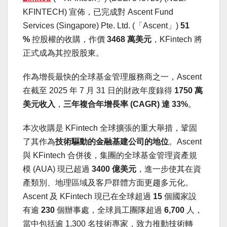
KFINTECH) 宣佈，已完成對 Ascent Fund
Services (
Singapore
) Pte. Ltd. (「Ascent」)
51
%
控股權的收購，作價
3468 萬美元
，KFintech 將
正式成為其控股股東。
作為增長最快的全球基金管理服務商之一，Ascent
在截至 2025 年 7 月 31 日的財政年度錄得
1750 萬
美元收入
，
三年複合年增長率 (CAGR) 達 33%
。
本次收購是 KFintech 全球擴張的重大舉措，鞏固
了其作為
技術驅動的金融基建公司的地位
。Ascent
與 KFintech 合併後，集團的全球基金管理資產規
模 (AUA) 現已超過
3400 億美元
，進一步使其在資
產類別、地理區域及客戶群體方面更趨多元化。
Ascent 及 KFintech 現已在全球超過
15
個國家設
有逾
230
個辦事處，全球員工團隊超過
6,700
人，
當中包括逾 1,300 名技術專家，致力推動技術轉