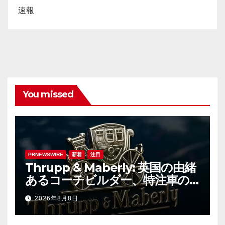
速報
You missed
PRNEWSWIRE
新着
注目
Thrupp & Maberly: 英国の由緒
あるコーチビルダー、特注車の
新時代へ
2026年8月8日