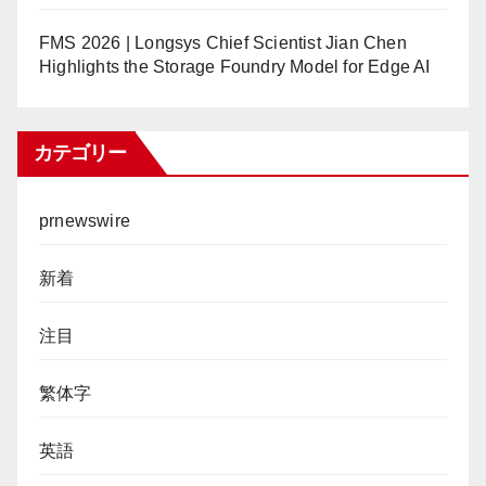
FMS 2026 | Longsys Chief Scientist Jian Chen
Highlights the Storage Foundry Model for Edge AI
カテゴリー
prnewswire
新着
注目
繁体字
英語