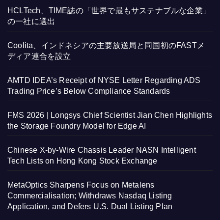
HCLTech、TIME誌の「世界で最もサステナブルな企業」
の一社に選出
Coolita、インドネシアの主要放送局と同国初のFASTメ
ディア連合を設立
AMTD IDEA’s Receipt of NYSE Letter Regarding ADS
Trading Price’s Below Compliance Standards
FMS 2026 | Longsys Chief Scientist Jian Chen Highlights
the Storage Foundry Model for Edge AI
Chinese X-by-Wire Chassis Leader NASN Intelligent
Tech Lists on Hong Kong Stock Exchange
MetaOptics Sharpens Focus on Metalens
Commercialisation; Withdraws Nasdaq Listing
Application, and Defers U.S. Dual Listing Plan