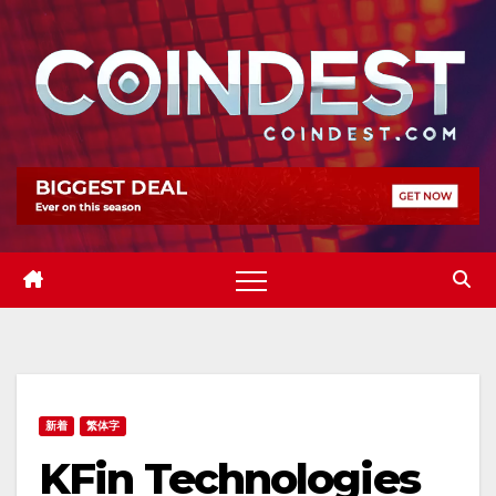
Skip
to
content
新着
繁体字
KFin Technologies