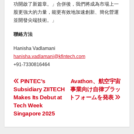
功開啟了新篇章。」合併後，我們將成為市場上一
股更強大的力量，能更有效地加速創新、簡化營運
並開發尖端技術。」
聯絡方法
Hanisha Vadlamani
hanisha.vadlamani@kfintech.com
+91-7330816464
投
PINTEC’s
Avathon、航空宇宙
Subsidiary ZIITECH
事業向け自律プラッ
稿
Makes Its Debut at
トフォームを発表
ナ
Tech Week
Singapore 2025
ビ
ゲ