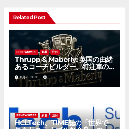
ー
Related Post
シ
ョ
ン
PRNEWSWIRE
新着
注目
Thrupp & Maberly: 英国の由緒
あるコーチビルダー、特注車の
新時代へ
8月 8, 2026
PRNEWSWIRE
新着
注目
HCLTech、TIME誌の「世界で