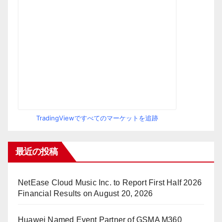
TradingViewですべてのマーケットを追跡
最近の投稿
NetEase Cloud Music Inc. to Report First Half 2026
Financial Results on August 20, 2026
Huawei Named Event Partner of GSMA M360