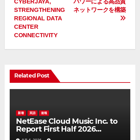
CYBERJAYA,
パワーによる高品質
ゲ
STRENGTHENING
ネットワークを構築
REGIONAL DATA
ー
CENTER
CONNECTIVITY
シ
ョ
ン
Related Post
新着
英語
速報
NetEase Cloud Music Inc. to
Report First Half 2026
Financial Results on August