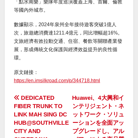
「點水南樂」樂隊年度巡演覆蓋上海、首爾、倫敦
等國內外城市。
數據顯示，2024年泉州全年接待遊客突破1億人
次，旅遊總消費達1211.4億元，同比增幅超16%。
文旅經濟有效拉動交通、住宿、餐飲等關聯產業發
展，形成傳統文化保護與經濟效益提升的良性循
環。
原文鏈接：
https://en.imsilkroad.com/p/344718.html
投
DEDICATED
Huawei、4大興和イ
FIBER TRUNK TO
ンテリジェント・ネ
稿
LINK MAH SING DC
ットワーク・ソリュ
ナ
HUB@SOUTHVILLE
ーションを全面アッ
CITY AND
プグレードし、アル
ビ