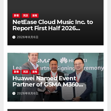
新着
英語
速報
NetEase Cloud Music Inc. to
Report First Half 2026
Financial Results on August
2026年8月6日
20, 2026
新着
英語
速報
Huawei Named Event
Partner of GSMA M360
ASEAN 2026
2026年8月6日