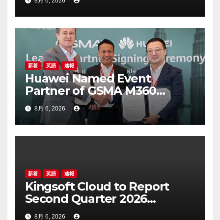
8月 6, 2026
20, 2026
新着
英語
速報
Huawei Named Event
Partner of GSMA M360
ASEAN 2026
8月 6, 2026
新着
英語
速報
Kingsoft Cloud to Report
Second Quarter 2026
Financial Results on August
8月 6, 2026