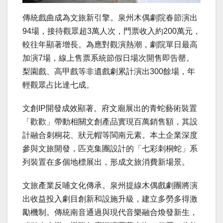
傳統戲曲成為文旅新引擎。泉州木偶劇院春節演出
94場，接待觀眾超3萬人次，門票收入約200萬元，
較往年顯著增長。為應對觀演熱潮，劇院單日最高
加演7場，線上售票系統節假日場次開售即告罄。
梨園戲、高甲戲等非遺戲劇累計演出300餘場，年
輕觀眾占比達七成。
文創IP開發成效顯著。府文廟展出的青蛇藝術裝置
「歡歡」帶動相關文創產品實現百萬銷售額，其設
計融合刺桐花、狀元帽等閩南元素。本土企業深度
參與文旅開發，匹克集團設計的「七彩刺桐蛇」系
列裝置在多個地標展出，形成文旅消費新場景。
文旅產業反哺文化傳承。泉州提線木偶戲劇團將演
出收益投入劇目創新和設施升級，建立多勞多得激
勵機制。傳統南音通過與現代音樂融合煥發新生，