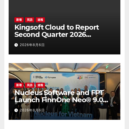
新着
英語
速報
Kingsoft Cloud to Report
Second Quarter 2026
Financial Results on August
2026年8月6日
19, 2026
新着
英語
速報
Nucleus Software and FPT
Launch FinnOne Neo® 9.0
and FinnAxia® 9.0 at the First
2026年8月6日
Nucleus Synapse Vietnam