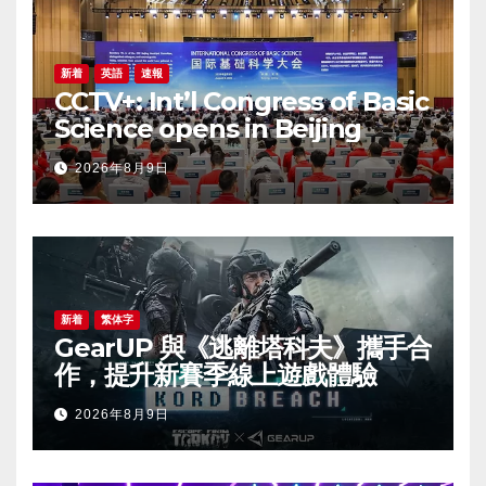
新着
英語
速報
CCTV+: Int’l Congress of Basic
Science opens in Beijing
2026年8月9日
新着
繁体字
GearUP 與《逃離塔科夫》攜手合
作，提升新賽季線上遊戲體驗
2026年8月9日