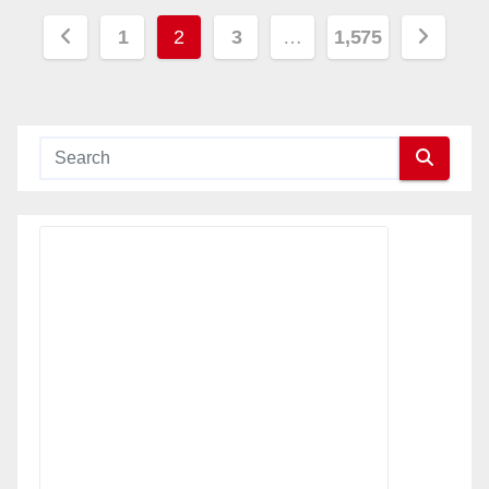
投
1
2
3
…
1,575
稿
の
ペ
ー
ジ
送
り