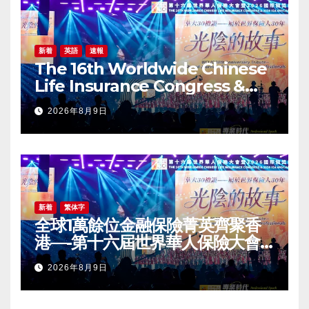
新着
英語
速報
The 16th Worldwide Chinese
Life Insurance Congress &
2026 International Dragon
2026年8月9日
Award (IDA) Annual
Conference Grandly Held
新着
繁体字
全球1萬餘位金融保險菁英齊聚香
港—-第十六屆世界華人保險大會
暨2026國際龍獎IDA年會盛大舉
2026年8月9日
辦