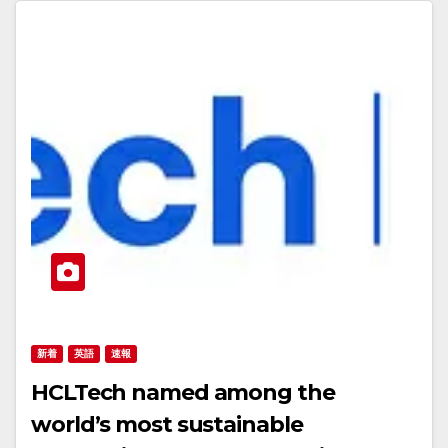
新着
英語
速報
HCLTech named among the
world’s most sustainable