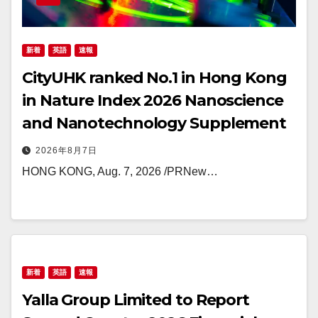
新着
英語
速報
CityUHK ranked No.1 in Hong Kong
in Nature Index 2026 Nanoscience
and Nanotechnology Supplement
2026年8月7日
HONG KONG, Aug. 7, 2026 /PRNew…
新着
英語
速報
Yalla Group Limited to Report