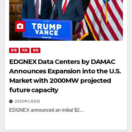
新着
英語
速報
EDGNEX Data Centers by DAMAC
Announces Expansion into the U.S.
Market with 2000MW projected
future capacity
2025年1月8日
EDGNEX announced an initial $2…