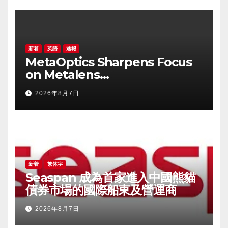
新着
英語
速報
MetaOptics Sharpens Focus
on Metalens
Commercialisation;
2026年8月7日
Withdraws Nasdaq Listing
Application, and Defers U.S.
Dual Listing Plan
新着
繁体字
Seaspan 成為首家進入中國熊貓
債券市場的國際船東及營運商
2026年8月7日