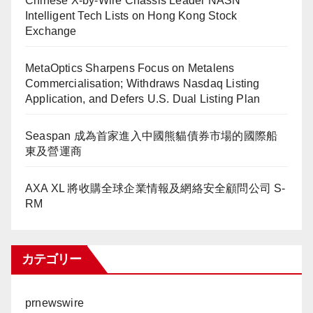
Chinese X-by-Wire Chassis Leader NASN
Intelligent Tech Lists on Hong Kong Stock
Exchange
MetaOptics Sharpens Focus on Metalens
Commercialisation; Withdraws Nasdaq Listing
Application, and Defers U.S. Dual Listing Plan
Seaspan 成為首家進入中國熊貓債券市場的國際船
東及營運商
AXA XL 將收購全球企業情報及網絡安全顧問公司 S-
RM
カテゴリー
prnewswire