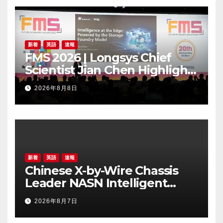
新着
英語
速報
FMS 2026 | Longsys Chief
Scientist Jian Chen Highlights
the Storage Foundry Model
2026年8月8日
for Edge AI
新着
英語
速報
Chinese X-by-Wire Chassis
Leader NASN Intelligent
Tech Lists on Hong Kong
2026年8月7日
Stock Exchange